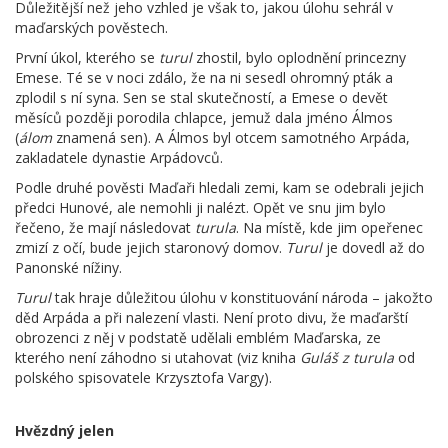
Důležitější než jeho vzhled je však to, jakou úlohu sehrál v
maďarských pověstech.
První úkol, kterého se
turul
zhostil, bylo oplodnění princezny
Emese. Té se v noci zdálo, že na ni sesedl ohromný pták a
zplodil s ní syna. Sen se stal skutečností, a Emese o devět
měsíců později porodila chlapce, jemuž dala jméno Álmos
(
álom
znamená sen). A Álmos byl otcem samotného Arpáda,
zakladatele dynastie Arpádovců.
Podle druhé pověsti Maďaři hledali zemi, kam se odebrali jejich
předci Hunové, ale nemohli ji nalézt. Opět ve snu jim bylo
řečeno, že mají následovat
turula
. Na místě, kde jim opeřenec
zmizí z očí, bude jejich staronový domov.
Turul
je dovedl až do
Panonské nížiny.
Turul
tak hraje důležitou úlohu v konstituování národa – jakožto
děd Arpáda a při nalezení vlasti. Není proto divu, že maďarští
obrozenci z něj v podstatě udělali emblém Maďarska, ze
kterého není záhodno si utahovat (viz kniha
Guláš z turula
od
polského spisovatele Krzysztofa Vargy).
Hvězdný jelen