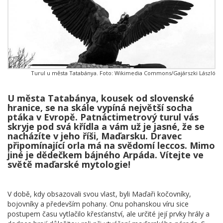
Turul u města Tatabánya. Foto: Wikimedia Commons/Gajárszki László
U města Tatabánya, kousek od slovenské
hranice, se na skále vypíná největší socha
ptáka v Evropě. Patnáctimetrový turul vás
skryje pod svá křídla a vám už je jasné, že se
nacházíte v jeho říši, Maďarsku. Dravec
připomínající orla má na svědomí leccos. Mimo
jiné je dědečkem bájného Arpáda. Vítejte ve
světě maďarské mytologie!
V době, kdy obsazovali svou vlast, byli Maďaři kočovníky,
bojovníky a především pohany. Onu pohanskou víru sice
postupem času vytlačilo křesťanství, ale určité její prvky hrály a