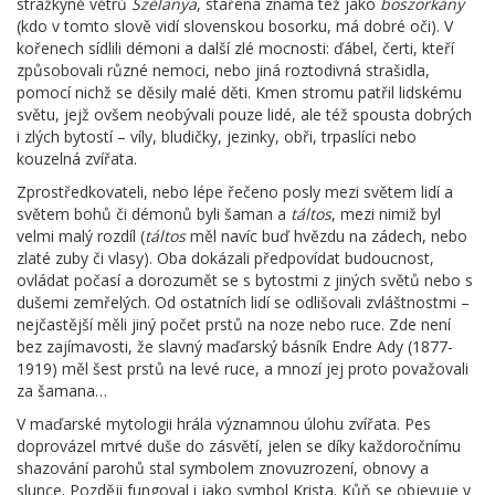
strážkyně větrů
Szélanya
, stařena známá též jako
boszorkány
(kdo v tomto slově vidí slovenskou bosorku, má dobré oči). V
kořenech sídlili démoni a další zlé mocnosti: ďábel, čerti, kteří
způsobovali různé nemoci, nebo jiná roztodivná strašidla,
pomocí nichž se děsily malé děti. Kmen stromu patřil lidskému
světu, jejž ovšem neobývali pouze lidé, ale též spousta dobrých
i zlých bytostí – víly, bludičky, jezinky, obři, trpaslíci nebo
kouzelná zvířata.
Zprostředkovateli, nebo lépe řečeno posly mezi světem lidí a
světem bohů či démonů byli šaman a
táltos
, mezi nimiž byl
velmi malý rozdíl (
táltos
měl navíc buď hvězdu na zádech, nebo
zlaté zuby či vlasy). Oba dokázali předpovídat budoucnost,
ovládat počasí a dorozumět se s bytostmi z jiných světů nebo s
dušemi zemřelých. Od ostatních lidí se odlišovali zvláštnostmi –
nejčastější měli jiný počet prstů na noze nebo ruce. Zde není
bez zajímavosti, že slavný maďarský básník Endre Ady (1877-
1919) měl šest prstů na levé ruce, a mnozí jej proto považovali
za šamana…
V maďarské mytologii hrála významnou úlohu zvířata. Pes
doprovázel mrtvé duše do zásvětí, jelen se díky každoročnímu
shazování parohů stal symbolem znovuzrození, obnovy a
slunce. Později fungoval i jako symbol Krista. Kůň se objevuje v