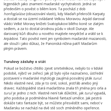
legendách jako znamení maďarské vychytralosti. Jedná se
především o pověst o bílém koni. Ta pochází z dob
honfoglaláse
(obsazování vlasti), kdy Maďaři překročili Karpaty
a dostali se na území ovládané Velkou Moravou. Arpád daroval
vládci Velké Moravy knížeti Svatoplukovi bílého koně se zlatým
sedlem, a za to dostal úrodnou půdu v okolí Dunaje. Ale
darovaný kůň dlouho u nového majitele nevydržel a vrátil se k
Arpádovi. Tato pověst není jen symbolem maďarské mazanosti,
ale slouží i jako důkaz, že Panonská nížina patří Maďarům
plným právem.
Turulovy zásluhy o stát
Pokud se božstvo chtělo zjevit smrtelníkovi, nebylo to v lidské
podobě, nýbrž ve zvířecí. Jak již bylo výše naznačeno, ústřední
postavení v maďarské mytologii zaujímá posvátný pták
turul
.
Nikdo vlastně neví, zda je to orel, sokol, jestřáb anebo jiný
dravec. Každopádně stará maďarština znala tři jména pro orla a
turul
je jedno z nich. Vlastně není tak důležité, jak
turul
vypadá,
jeho podoba je podmíněna hlavně fantazií umělce. Jak pestrá
dokáže tato fantazie být, se můžete přesvědčit sami, neboť v
Maďarsku se nachází na dvě stě soch zmíněného opeřence.