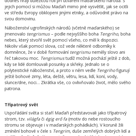
dodnes hrají důležitou roli při utváření maďarského národa. S
jejich pomocí si můžou Maďaři mimo jiné vysvětlit, jak se ocitli
ve středu Evropy obklopeni jinými etniky, a odůvodnit právo na
svou domovinu.
Náboženství ugrofinských národů (včetně maďarského) se
jmenovalo
tengrismus
– podle nejvyššího boha
Tengriho
, boha
nebes, který stvořil svět pomocí všeho, co měl k dispozici.
Nikoliv však pomocí slova, což vede některé odborníky k
domněnce, že v době formování
tengrismu
neměly slovo ani
řeč takovou moc.
Tengrismus
tudíž možná pochází ještě z dob,
kdy se lidé domlouvali posunky a skřeky. Jednalo se o
polyteistické náboženství, a proto v něm vedle
Tengriho
figurují
ještě bohové zimy, léta, deště, větru, lesa, lidí, koní, vody,
slunce/dne, noci… Zkrátka vše, co ovlivňovalo život, mělo svého
patrona.
Třípatrový svět
Uspořádání světa si staří Maďaři představovali jako třípatrový
strom, tzv.
világfa
či
égig erő fa
(motiv do nebe rostoucího
stromu se objevuje i v maďarských pohádkách). V koruně žili
zmínění bohové v čele s
Tengrim
, duše zemřelých dobrých lidí a