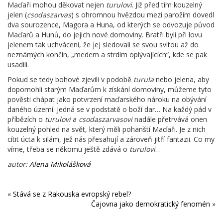
Maďaři mohou děkovat nejen
turulovi
. Již před tím kouzelný
jelen (
csodaszarvas
) s ohromnou hvězdou mezi parožím dovedl
dva sourozence, Magora a Huna, od kterých se odvozuje původ
Maďarů a Hunů, do jejich nové domoviny. Bratři byli při lovu
jelenem tak uchváceni, že jej sledovali se svou svitou až do
neznámých končin, „medem a strdím oplývajících“, kde se pak
usadili.
Pokud se tedy bohové zjevili v podobě
turula
nebo jelena, aby
dopomohli starým Maďarům k získání domoviny, můžeme tyto
pověsti chápat jako potvrzení maďarského nároku na obývání
daného území. Jedná se v podstatě o boží dar… Na každý pád v
příbězích o
turulovi
a
csodaszarvasovi
nadále přetrvává onen
kouzelný pohled na svět, který měli pohanští Maďaři. Je z nich
cítit úcta k silám, jež nás přesahují a zároveň jitří fantazii. Co my
víme, třeba se někomu ještě zdává o
turulovi
…
autor:
Alena Mikolášková
«
Stává se z Rakouska evropský rebel?
Čajovna jako demokratický fenomén
»