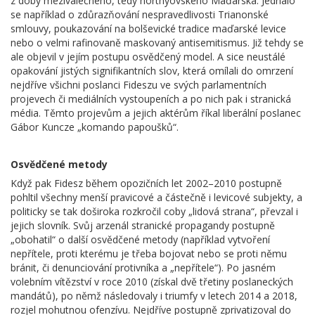
z doby meziválečného, tedy horthyovského Maďarska. Jednalo
se například o zdůrazňování nespravedlivosti Trianonské
smlouvy, poukazování na bolševické tradice maďarské levice
nebo o velmi rafinovaně maskovaný antisemitismus. Již tehdy se
ale objevil v jejím postupu osvědčený model. A sice neustálé
opakování jistých signifikantních slov, která omílali do omrzení
nejdříve všichni poslanci Fideszu ve svých parlamentních
projevech či mediálních vystoupeních a po nich pak i stranická
média. Těmto projevům a jejich aktérům říkal liberální poslanec
Gábor Kuncze „komando papoušků“.
Osvědčené metody
Když pak Fidesz během opozičních let 2002–2010 postupně
pohltil všechny menší pravicové a částečně i levicové subjekty, a
politicky se tak doširoka rozkročil coby „lidová strana“, převzal i
jejich slovník. Svůj arzenál stranické propagandy postupně
„obohatil“ o další osvědčené metody (například vytvoření
nepřítele, proti kterému je třeba bojovat nebo se proti němu
bránit, či denunciování protivníka a „nepřítele“). Po jasném
volebním vítězství v roce 2010 (získal dvě třetiny poslaneckých
mandátů), po němž následovaly i triumfy v letech 2014 a 2018,
rozjel mohutnou ofenzívu. Nejdříve postupně zprivatizoval do