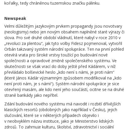
kořalky, tedy chráněnou tuzemskou značku pálinku.
Newspeak
Velmi důležitým jazykovým prvkem propagandy jsou novotvary
(neologismy) nebo jen novým obsahem naplněné staré výrazy či
slova. Pro své druhé období vládnutí, které nabyl v roce 2010 v
„revoluci za plentou“, jak tyto volby Fidesz pojmenoval, vytvořil
Orbán takzvaný systém národní spolupráce. Ten na první pohled
otevírá vrata pro široké vrstvy toužící po budování nové
společnosti a opravdové změně společenského systému. Ve
skutečnosti se však vrací do doby ještě před Kádárem, v níž
převládalo bolševické heslo „kdo není s námi, je proti nám“
(které János Kádár významným způsobem modifikoval na „kdo
není proti nám, je s námi“). Systém národní spolupráce je sice
otevřený masám, ale kdo není jeho součástí, ocitne se na druhé
straně barikády jako nepřítel.
Zdání budování nového systému má navodit i rozbití dřívějších
klasických resortů (obdobných jako například v Česku), jejich
slučování, které se v některých případech objevilo i
v neobvyklém názvu instituce, jako je Ministerstvo lidských
zdrojů. To zahrnuje kulturu, školství, zdravotnictví i sociální