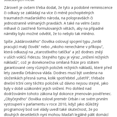
Zároveň je ovšem třeba dodat, že tyto a podobné reminiscence
či odkazy se zakládají na více či méně pochopitelných
traumatech maďarského národa, na polopravdách či
jednostranně vnímaných pravdách. A také na velmi často
mlhavě či zastřeně formulovaných větách, aby na případné
námitky bylo možné odvětit, že to nebylo tak míněno.
Spíše „kádárovského“ člověka oslovují spojení typu „tvrdě
pracující malý člověk“ nebo „nikoho nenecháme v příkopu“,
která odkazují na „starostlivého tatíčka“ a jež dodnes znějí
v uších voličů Fideszu. Stejného typu je výraz „snížení režijních
nákladů“, což je donekonečna omílaná fráze pro státem
garantované ceny různých položek režijních nákladů, které před
lety zavedla Orbánova vláda. Dodnes musí být uvedena na
složenkách přesná suma, kolik spotřebitel „ušetřil“, třebaže
dnešní tržní ceny těchto položek už dávno nejsou stejné, jako
byly v době uzákonění jejich snížení. Pro dohled nad
dodržováním tohoto zákona byl dokonce jmenován pověřenec.
„Obyčejného“ člověka oslovil premiér Orbán i ve svém prvním
vystoupení v parlamentu v roce 2010, když jako důležitý
programový bod své vlády uvedl také skutečnost, že po
dlouhých desetiletích nyní mohou Maďaři legálně pálit domácí