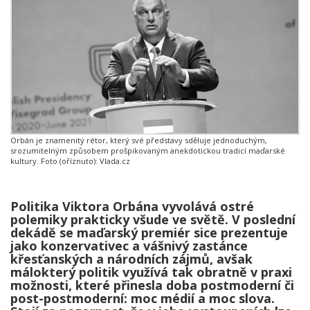
Orbán je znamenitý rétor, který své představy sděluje jednoduchým,
srozumitelným způsobem prošpikovaným anekdotickou tradicí maďarské
kultury. Foto (oříznuto): Vlada.cz
Politika Viktora Orbána vyvolává ostré
polemiky prakticky všude ve světě. V poslední
dekádě se maďarský premiér sice prezentuje
jako konzervativec a vášnivý zastánce
křesťanských a národních zájmů, avšak
málokterý politik využívá tak obratně v praxi
možnosti, které přinesla doba postmoderní či
post-postmoderní: moc médií a moc slova.