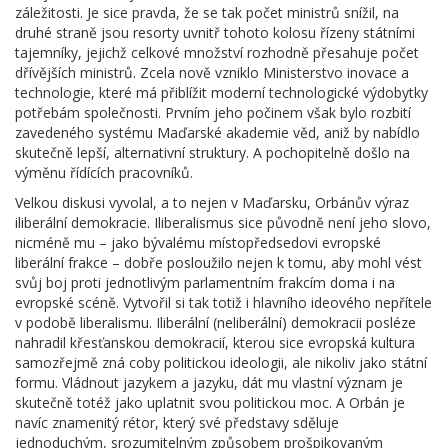
záležitosti. Je sice pravda, že se tak počet ministrů snížil, na
druhé straně jsou resorty uvnitř tohoto kolosu řízeny státními
tajemníky, jejichž celkové množství rozhodně přesahuje počet
dřívějších ministrů. Zcela nově vzniklo Ministerstvo inovace a
technologie, které má přiblížit moderní technologické výdobytky
potřebám společnosti. Prvním jeho počinem však bylo rozbití
zavedeného systému Maďarské akademie věd, aniž by nabídlo
skutečně lepší, alternativní struktury. A pochopitelně došlo na
výměnu řídících pracovníků.
Velkou diskusi vyvolal, a to nejen v Maďarsku, Orbánův výraz
iliberální demokracie. Iliberalismus sice původně není jeho slovo,
nicméně mu – jako bývalému místopředsedovi evropské
liberální frakce – dobře posloužilo nejen k tomu, aby mohl vést
svůj boj proti jednotlivým parlamentním frakcím doma i na
evropské scéně. Vytvořil si tak totiž i hlavního ideového nepřítele
v podobě liberalismu. Iliberální (neliberální) demokracii posléze
nahradil křesťanskou demokracií, kterou sice evropská kultura
samozřejmě zná coby politickou ideologii, ale nikoliv jako státní
formu. Vládnout jazykem a jazyku, dát mu vlastní význam je
skutečně totéž jako uplatnit svou politickou moc. A Orbán je
navíc znamenitý rétor, který své představy sděluje
jednoduchým, srozumitelným způsobem prošpikovaným