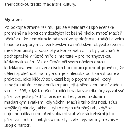
anekdotickou tradicí maďarské kultury.
My a oni
Po pokojné změně režimu, jak se v Maďarsku společenské
proměně na konci osmdesátých let běžně říkalo, mnozí Maďaři
očekávali, že demokracie odstraní ve společnosti tradiční a velmi
hluboké rozpory mezi venkovským a městským obyvatelstvem a
mezi komunisty či socialisty a konzervativci. Ty byly příznačné –
pochopitelně v různé míře a intenzitě – pro horthyovskou i
kádárovskou éru. Viktor Orbán při svém náhlém obratu
k deklarovaným konzervativním hodnotám pochopil právě to, že
dělení společnosti na my a oni je z hlediska politika výhodné a
praktické. Jako klíčový se ukázal boj o pojem národ, který
započal Orbán ve volební kampani ještě před svou první vládou
v roce 1998, když k nošení tradiční maďarské trikolóry vyzval své
příznivce ještě před 15. březnem. Tedy před tradičním
maďarským svátkem, kdy všichni Maďaři trikolóru nosí, ať už
smýšlejí politicky jakkoli. Byl to nejen užitečný tah, když se
najednou díky tomu před volbami stali více viditelnými jeho
příznivci – a tím i nabyli dojmu síly –, ale i významný mezník v
„boji o národ“.