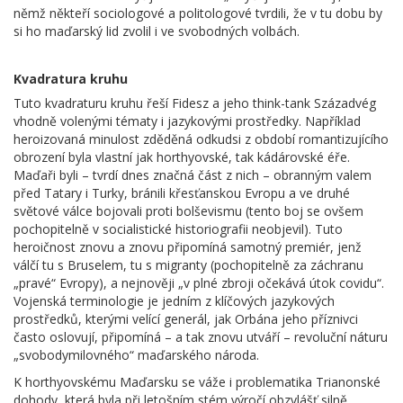
němž někteří sociologové a politologové tvrdili, že v tu dobu by
si ho maďarský lid zvolil i ve svobodných volbách.
Kvadratura kruhu
Tuto kvadraturu kruhu řeší Fidesz a jeho think-tank Századvég
vhodně volenými tématy i jazykovými prostředky. Například
heroizovaná minulost zděděná odkudsi z období romantizujícího
obrození byla vlastní jak horthyovské, tak kádárovské éře.
Maďaři byli – tvrdí dnes značná část z nich – obranným valem
před Tatary i Turky, bránili křesťanskou Evropu a ve druhé
světové válce bojovali proti bolševismu (tento boj se ovšem
pochopitelně v socialistické historiografii neobjevil). Tuto
heroičnost znovu a znovu připomíná samotný premiér, jenž
válčí tu s Bruselem, tu s migranty (pochopitelně za záchranu
„pravé“ Evropy), a nejnověji „v plné zbroji očekává útok covidu“.
Vojenská terminologie je jedním z klíčových jazykových
prostředků, kterými velící generál, jak Orbána jeho příznivci
často oslovují, připomíná – a tak znovu utváří – revoluční náturu
„svobodymilovného“ maďarského národa.
K horthyovskému Maďarsku se váže i problematika Trianonské
dohody, která byla při letošním stém výročí obzvlášť silně