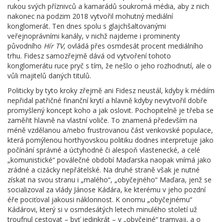
rukou svých příznivců a kamarádů soukromá média, aby z nich
nakonec na podzim 2018 vytvořil mohutný mediální
konglomerát. Ten dnes spolu s glajchšaltovanými
veřejnoprávními kanály, v nichž najdeme i prominenty
původního
Hír TV
, ovládá přes osmdesát procent mediálního
trhu. Fidesz samozřejmě dává od vytvoření tohoto
konglomerátu ruce pryč s tím, že nešlo o jeho rozhodnutí, ale o
vůli majitelů daných titulů.
Politicky by tyto kroky zřejmě ani Fidesz neustál, kdyby k médiím
nepřidal patřičné finanční krytí a hlavně kdyby nevytvořil dobře
promyšlený koncept koho a jak oslovit. Pochopitelně je třeba se
zaměřit hlavně na vlastní voliče. To znamená především na
méně vzdělanou a/nebo frustrovanou část venkovské populace,
která pomýlenou horthyovskou politiku dodnes interpretuje jako
počínání správné a úctyhodné či alespoň vlastenecké, a celé
„komunistické“ poválečné období Maďarska naopak vnímá jako
zrádné a cizácky nepřátelské. Na druhé straně však je nutné
získat na svou stranu i „malého“, „obyčejného“ Maďara, jenž se
socializoval za vlády Jánose Kádára, ke kterému v jeho pozdní
éře pociťoval jakousi náklonnost. K onomu „obyčejnému“
Kádárovi, který si v osmdesátých letech minulého století už
troufnul cestovat – byť jedinkrát – v „obyčejné“ tramvaji, a o