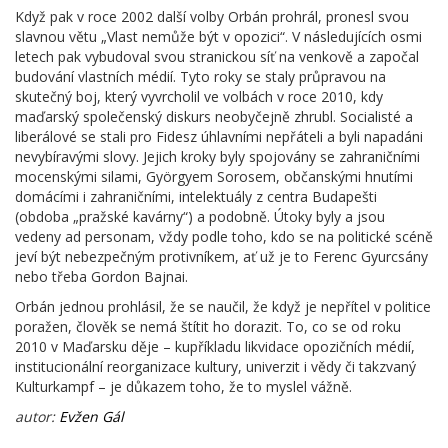
Když pak v roce 2002 další volby Orbán prohrál, pronesl svou
slavnou větu „Vlast nemůže být v opozici“. V následujících osmi
letech pak vybudoval svou stranickou síť na venkově a započal
budování vlastních médií. Tyto roky se staly průpravou na
skutečný boj, který vyvrcholil ve volbách v roce 2010, kdy
maďarský společenský diskurs neobyčejně zhrubl. Socialisté a
liberálové se stali pro Fidesz úhlavními nepřáteli a byli napadáni
nevybíravými slovy. Jejich kroky byly spojovány se zahraničními
mocenskými silami, Györgyem Sorosem, občanskými hnutími
domácími i zahraničními, intelektuály z centra Budapešti
(obdoba „pražské kavárny“) a podobně. Útoky byly a jsou
vedeny ad personam, vždy podle toho, kdo se na politické scéně
jeví být nebezpečným protivníkem, ať už je to Ferenc Gyurcsány
nebo třeba Gordon Bajnai.
Orbán jednou prohlásil, že se naučil, že když je nepřítel v politice
poražen, člověk se nemá štítit ho dorazit. To, co se od roku
2010 v Maďarsku děje – kupříkladu likvidace opozičních médií,
institucionální reorganizace kultury, univerzit i vědy či takzvaný
Kulturkampf – je důkazem toho, že to myslel vážně.
autor:
Evžen Gál