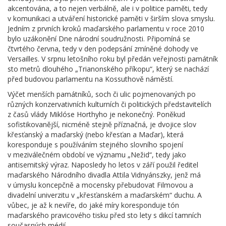
akcentována, a to nejen verbálně, ale i v politice paměti, tedy
v komunikaci a utváření historické paměti v širším slova smyslu.
Jedním z prvních kroků maďarského parlamentu v roce 2010
bylo uzákonění Dne národní soudružnosti. Připomíná se
čtvrtého června, tedy v den podepsání zmíněné dohody ve
Versailles. V srpnu letošního roku byl předán veřejnosti památník
sto metrů dlouhého „Trianonského příkopu“, který se nachází
před budovou parlamentu na Kossuthově náměstí.
Výčet menších památníků, soch či ulic pojmenovaných po
různých konzervativních kulturních či politických představitelích
z časů vlády Miklóse Horthyho je nekonečný. Poněkud
sofistikovanější, nicméně stejně příznačná, je dvojice slov
křesťanský a maďarský (nebo křesťan a Maďar), která
koresponduje s používáním stejného slovního spojení
v meziválečném období ve významu „Nežid“, tedy jako
antisemitský výraz. Naposledy ho letos v září použil ředitel
maďarského Národního divadla Attila Vidnyánszky, jenž má
v úmyslu koncepčně a mocensky přebudovat Filmovou a
divadelní univerzitu v „křesťanském a maďarském“ duchu. A
vůbec, je až k nevíře, do jaké míry koresponduje tón
maďarského pravicového tisku před sto lety s dikcí tamních
současných médií.