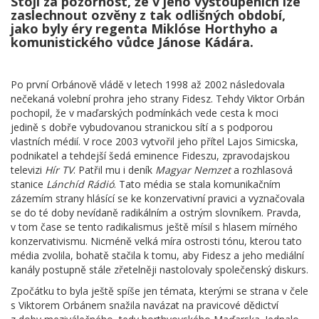
Stojí za pozornost, že v jeho vystoupeních lze
zaslechnout ozvěny z tak odlišných období,
jako byly éry regenta Miklóse Horthyho a
komunistického vůdce Jánose Kádára.
Po první Orbánově vládě v letech 1998 až 2002 následovala
nečekaná volební prohra jeho strany Fidesz. Tehdy Viktor Orbán
pochopil, že v maďarských podmínkách vede cesta k moci
jedině s dobře vybudovanou stranickou sítí a s podporou
vlastních médií. V roce 2003 vytvořil jeho přítel Lajos Simicska,
podnikatel a tehdejší šedá eminence Fideszu, zpravodajskou
televizi
Hír TV
. Patřil mu i deník
Magyar Nemzet
a rozhlasová
stanice
Lánchíd Rádió
. Tato média se stala komunikačním
zázemím strany hlásící se ke konzervativní pravici a vyznačovala
se do té doby nevídaně radikálním a ostrým slovníkem. Pravda,
v tom čase se tento radikalismus ještě mísil s hlasem mírného
konzervativismu. Nicméně velká míra ostrosti tónu, kterou tato
média zvolila, bohatě stačila k tomu, aby Fidesz a jeho mediální
kanály postupně stále zřetelněji nastolovaly společenský diskurs.
Zpočátku to byla ještě spíše jen témata, kterými se strana v čele
s Viktorem Orbánem snažila navázat na pravicové dědictví