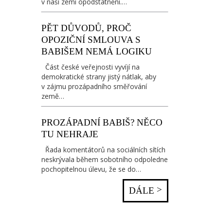
v naší zemi opodstatnění.…
PĚT DŮVODŮ, PROČ
OPOZIČNÍ SMLOUVA S
BABIŠEM NEMÁ LOGIKU
Část české veřejnosti vyvíjí na
demokratické strany jistý nátlak, aby
v zájmu prozápadního směřování
země…
PROZÁPADNÍ BABIŠ? NĚCO
TU NEHRAJE
Řada komentátorů na sociálních sítích
neskrývala během sobotního odpoledne
pochopitelnou úlevu, že se do…
>
DÁLE