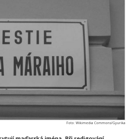
Foto: Wikimedia Commons/Gyurika
kytují maďarská jména. Při redigování