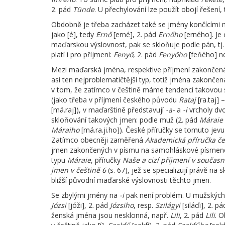
2. pád
Tünde
. U přechylování lze použít obojí řešení, t
Obdobně je třeba zacházet také se jmény končícími
jako [é], tedy
Ernő
[erné], 2. pád
Ernőho
[erného]. Je
maďarskou výslovnost, pak se skloňuje podle pán, tj.
platí i pro příjmení:
Fenyő
, 2. pád
Fenyőho
[feňého] 
Mezi maďarská jména, respektive příjmení zakončen
asi ten nejproblematičtější typ, totiž jména zakonče
v tom, že zatímco v češtině máme tendenci takovou sk
(jako třeba v příjmení českého původu
Rataj
[ra.taj] 
[má.raj]), v maďarštině představují
-a-
a
-i
vrcholy dvo
skloňování takových jmen: podle muž (2. pád
Máraie
Máraiho
[má.ra.ji.ho]). České příručky se tomuto jevu 
Zatímco obecněji zaměřená
Akademická příručka če
jmen zakončených v písmu na samohláskové písmeno 
typu
Máraie
, příručky
Naše a cizí příjmení v současn
jmen v češtině 6
(s. 67), jež se specializují právě n
bližší původní maďarské výslovnosti těchto jmen.
Se zbylými jmény na
-i
pak není problém. U mužských 
Józsi
[jóži], 2. pád
Józsiho
, resp.
Szilágyi
[siláďi], 2. p
ženská jména jsou nesklonná, např.
Lili
, 2. pád
Lili
. 