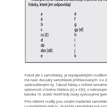
Pokud jde o samohlásky, je nejnápadnějším rozdílem
má navíc dva páry samohlásek přehlasovaných:
ö
a
ő
zaokrouhlenými rty. Takové hlásky v češtině nemám
výslovnosti
ö
českou hláskou [e] a
ő
[é],
ü
nahrazujem
básníka 19. století
Petőfi
tedy česky vyslovujeme [peté
Přes některé rozdíly jsou ostatní maďarské samoh
I v maďarštině platí to, že každá samohláska má svo