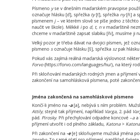
Písmeno
y
se v dnešním maďarském pravopise použív
označuje hlásku [ď], spřežka
ty
[ť], spřežka
ny
[ň] a 
písmenem
j
– ve kterém slově se píše jedno z těchto
naučit ve škole). Měkké
i
po
d, t, n
v maďarštině nezm
chceme v maďarštině zapsat slabiku [ňi], musíme ji 
Velký pozor je třeba dávat na dvojici písmen, jež ozn
písmeno
s
označuje hlásku [š], spřežka
sz
pak hlásku 
Pokud vás zajímá reálná maďarská výslovnost někter
Forvo
(https://forvo.com/languages/hu/), na který rodi
Při skloňování maďarských rodných jmen a příjmení 
zakončení na samohlásková písmena, poté zakončen
Jména zakončená na samohláskové písmeno
Končí-li jméno na
-a
[a], nebývá s ním problém. Mužs
Attily
; stejně tak příjmení, například
Varga
, 2. pád
Var
pád.
Pirosky
. Při přechylování odpadne koncové –
a
a 
příjmení utvořit i od plného základu,
Katona
>
Katon
Při zakončení na
-e
[e] skloňujeme mužská jména pod
Imreho
. To samé platí pro příjmení, například
Fekete