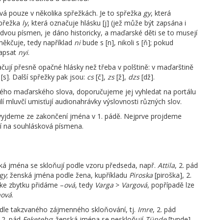
á pouze v několika spřežkách. Je to spřežka
gy
, která
spřežka
ly
, která označuje hlásku [j] (jež může být zapsána i
 dvou písmen, je dáno historicky, a maďarské děti se to musejí
ěkčuje, tedy například
ni
bude s [n], nikoli s [ň]; pokud
napsat
nyi
.
ačují přesně opačné hlásky než třeba v polštině: v maďarštině
[s]. Další spřežky pak jsou:
cs
[č],
zs
[ž],
dzs
[dž].
ého maďarského slova, doporučujeme jej vyhledat na portálu
lí mluvčí umisťují audionahrávky výslovnosti různých slov.
vyjdeme ze zakončení jména v 1. pádě. Nejprve projdeme
í na souhlásková písmena.
ká jména se skloňují podle vzoru předseda, např.
Attila
, 2. pád
gy
; ženská jména podle žena, kupříkladu
Piroska
[piroška], 2.
ke zbytku přidáme –
ová
, tedy
Varga
>
Vargová
, popřípadě lze
aová
.
le takzvaného zájmenného skloňování, tj.
Imre
, 2. pád
, 2. pád
Feketeho
; ženská jména se neskloňují
Tünde
[tynde],