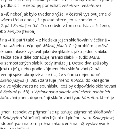
j. odloučit –
e
nebo jej ponechat:
Feketová
i
Feketeová
.
 na
-ő
, neboť jak bylo uvedeno výše, v češtině vyslovujeme
ő
 ovšem třeba dodat, že pokud přece jen zachováme
 2. pád
Ernőa
[ernőa]. To, co bylo v tomto odstavci řečeno,
nebo
Fenyőa
[feňőa].
á na
-i
[i] patří také – z hlediska jejich skloňování v češtině –
ná na
-ai
nebo
-ei
(např.
Márai
,
Jókai
). Celý problém spočívá
upinu hlásek vyslovit jako dvojhlásku, jako jednu slabiku
– tečka zde a dále označuje hranici slabik – tudíž
Márai
u samostatných slabik, tedy [má.ra.ji]. Odtud dva způsoby
[má.ra.je]), nebo podle zájmenného skloňování (2. pád
věnují spíše okrajově a lze říci, že v úhrnu nejednotně.
ského jazyka
(s. 385) zařazuje jméno
Koločai
do kategorie
a ve výslovnosti na souhlásku, což by odpovídalo skloňování
é češtině
(s. 68) a
Výslovnost a skloňování cizích osobních
a skloňování jmen, doporučují skloňování typu
Máraiho
, které je
jmen, respektive příjmení se uplatňuje zájmenné skloňování
ád
Szilágyiho
[siláďiho]; přechýlení od plného tvaru
Szilágyiová
;
Obdobně jsou na tom jména zakončená na –
ű
, vyslovované