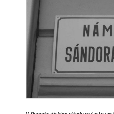
V
Demokratickém středu
se často vys