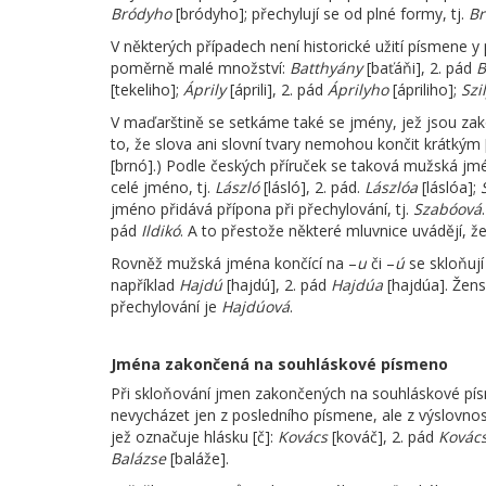
Bródyho
[bródyho]; přechylují se od plné formy, tj.
Br
V některých případech není historické užití písmene y 
poměrně malé množství:
Batthyány
[baťáňi], 2. pád
B
[tekeliho];
Áprily
[áprili], 2. pád
Áprilyho
[ápriliho];
Szi
V maďarštině se setkáme také se jmény, jež jsou z
to, že slova ani slovní tvary nemohou končit krátký
[brnó].) Podle českých příruček se taková mužská jmé
celé jméno, tj.
László
[lásló], 2. pád.
Lászlóa
[láslóa];
jméno přidává přípona při přechylování, tj.
Szabóová
pád
Ildikó
. A to přestože některé mluvnice uvádějí, ž
Rovněž mužská jména končící na –
u
či –
ú
se skloňují
například
Hajdú
[hajdú], 2. pád
Hajdúa
[hajdúa]. Žen
přechylování je
Hajdúová
.
Jména zakončená na souhláskové písmeno
Při skloňování jmen zakončených na souhláskové písm
nevycházet jen z posledního písmene, ale z výslovnos
jež označuje hlásku [č]:
Kovács
[kováč], 2. pád
Kovác
Balázse
[baláže].