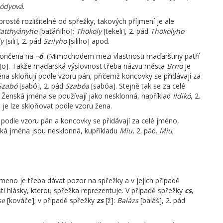
ódyová
.
prostě rozlišitelné od spřežky, takových příjmení je ale
atthyányho
[baťáňiho];
Thököly
[tekeli], 2. pád
Thökölyho
ly
[sili], 2. pád
Szilyho
[siliho] apod.
akončena na
–
ó
. (Mimochodem mezi vlastnosti maďarštiny patří
m [o]. Takže maďarská výslovnost třeba názvu města
Brno
je
na skloňují podle vzoru pán, přičemž koncovky se přidávají za
Szabó
[sabó], 2. pád
Szabóa
[sabóa]. Stejně tak se za celé
. Ženská jména se používají jako nesklonná, například
Ildikó
, 2.
e je lze skloňovat podle vzoru žena.
 podle vzoru pán a koncovky se přidávají za celé jméno,
ská jména jsou nesklonná, kupříkladu
Miu
, 2. pád.
Miu
;
eno je třeba dávat pozor na spřežky a v jejich případě
ti hlásky, kterou spřežka reprezentuje. V případě spřežky
cs
,
se
[kováče]; v případě spřežky
zs
[ž]:
Balázs
[baláš], 2. pád