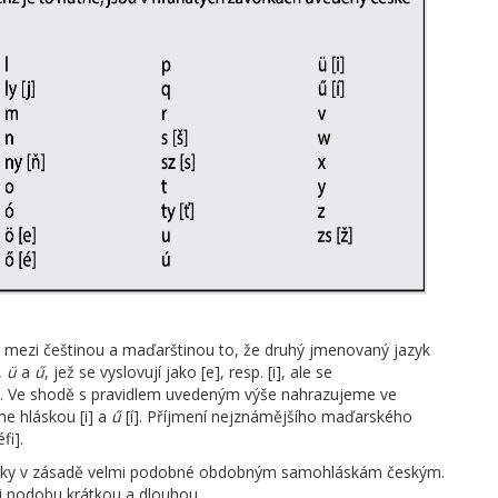
 mezi češtinou a maďarštinou to, že druhý jmenovaný jazyk
,
ü
a
ű
, jež se vyslovují jako [e], resp. [i], ale se
e. Ve shodě s pravidlem uvedeným výše nahrazujeme ve
e hláskou [i] a
ű
[í]. Příjmení nejznámějšího maďarského
fi].
lásky v zásadě velmi podobné obdobným samohláskám českým.
ji podobu krátkou a dlouhou.