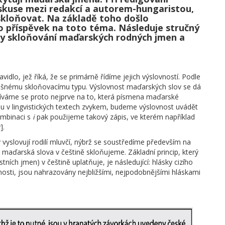
skuse mezi redakcí a autorem-hungaristou,
skloňovat. Na základě toho došlo
ro příspěvek na toto téma. Následuje stručný
ady skloňování maďarských rodných jmen a
vidlo, jež říká, že se primárně řídíme jejich výslovností. Podle
íslušnému skloňovacímu typu. Výslovnost maďarských slov se dá
odíváme se proto nejprve na to, která písmena maďarské
mu v lingvistických textech zvykem, budeme výslovnost uvádět
mbinaci s
i
pak použijeme takový zápis, ve kterém například
].
yslovují rodilí mluvčí, nýbrž se soustředíme především na
 maďarská slova v češtině skloňujeme. Základní princip, který
stních jmen) v češtině uplatňuje, je následující: hlásky cizího
vnosti, jsou nahrazovány nejbližšími, nejpodobnějšími hláskami