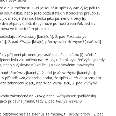
ího];
Szekfűová
.
e o dvě možnosti. Buď je součástí spřežky (viz výše; pak to
a souhlásku), nebo je to pozůstatek historického pravopisu
no
y
označuje stejnou hlásku jako písmeno
i
, tedy [i].
to dva případy odlišit (tady může pomoci třeba Wikipedie v
 jména ve fonetickém přepisu).
následující:
Karácsony
[karáčoň], 2. pád
Karácsonye
iráj], 2. pád
Királye
[kiráje]; přechylování
Aranyová
[araňová]
tšiny příjmení písmeno
y
prostě označuje hlásku [i], včetně
 příjmení byla zakončena na
-ai
,
-ei
, o čemž byla řeč výše. Je tedy
e
, nebo s výslovností [kel.če.ji] a skloňováním
Kölcseyho
.
, např.
Karinthy
[karinty], 2. pád je
Karinthyho
[karintyho];
. V případě –
chy
je třeba dodat, že spřežka
ch
v historickém
oto zakončení je [či], například
Zichy
[ziči], 2. pád
Zichyho
 původu zakončená na
–
szky
, např.
Vidnyánszky
[vidňánski].
 jako přídavná jména, tedy 2. pád
Vidnyánszkého
o odstavec níže se skloňují zájmenně, tj.
Bródy
[bródy], 2. pád