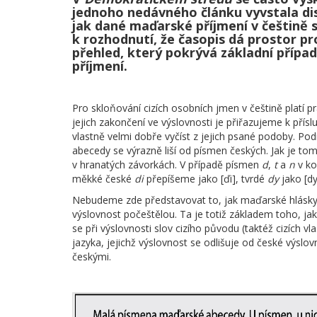
jednoho nedávného článku vyvstala di
jak dané maďarské příjmení v češtině 
k rozhodnutí, že časopis dá prostor p
přehled, který pokrývá základní příp
příjmení.
Pro skloňování cizích osobních jmen v češtině platí pra
jejich zakončení ve výslovnosti je přiřazujeme k př
vlastně velmi dobře vyčíst z jejich psané podoby. P
abecedy se výrazně liší od písmen českých. Jak je to
v hranatých závorkách. V případě písmen
d
,
t
a
n
v ko
měkké české
di
přepíšeme jako [ďi], tvrdé
dy
jako [dy
Nebudeme zde představovat to, jak maďarské hlásky v
výslovnost počeštělou. Ta je totiž základem toho, jak
se při výslovnosti slov cizího původu (taktéž cizích vla
jazyka, jejichž výslovnost se odlišuje od české výslo
českými.