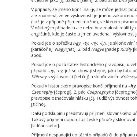
v češtině jako [í],
Szekfű
[sekfí], 2. pád
Szekfűho
[sekf
V případě, že jméno končí na
-y
, se může jednat pouz
ale znamená, že ve výslovnosti je jméno zakončeno n
(což je v případě příjmení možné), ve kterém písme
V některých případech ale nelze bez znalosti reálií ty
angličtině, kde je často u jmen uvedena i výslovnost
Pokud jde o spřežku
(-gy, -ty, -ny, -ly
), je skloňování 
[karáčoňe];
Nagy
[nať], 2. pád
Nagye
[naďe];
Király
[k
apod.
Pokud jde o pozůstatek historického pravopisu, u vě
případů
-ay
,
-ey
, jež se chovají stejně, jako by tato
Kölcsey
s výslovností [kel.čej] a skloňováním
Kölcsey
Pokud v historickém pravopise končí příjmení na
–
hy
Csepreghy
[čepregi], 2. pád
Csepreghyho
[čepregiho]
pravopise označovala hlásku [č]. Tudíž výslovnost toh
[zičiho].
Další podskupinu představují příjmení slovanského
Takový příjmení doporučují české příručky skloňovat
[vidňánského].
Příjmení nespadající do těchto případů či do případu 