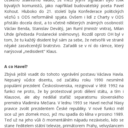
bývalých komunistů, jako například budovatelský poeta Pavel
Kohout. Hluboko do 21. století byla Konfederace politických
vězňů s ODS neformálně spjata. Ovšem i lidí z Charty v ODS
přistálo docela dost, a to včetně některých známých osobností:
Václav Benda, Stanislav Devátý, Jan Ruml (ministr vnitra), Milan
Uhde (předseda Poslanecké sněmovny). Rozdíl oproti OH byl v
tom, že tu každý disident byl sám za sebe, že netvořili ve straně
nějaké zasvěcenější bratrstvo. Zařadili se v ní do rámce, který
narýsoval „nedisident“ Klaus.
A co Havel?
Zbývá ještě vsadit do tohoto vyprávění postavu Václava Havla.
Nepsaný vůdce disentu, od začátku roku 1990 nesmírně
populární prezident Československa, rezignoval v létě 1992 na
funkci ne proto, že by protestoval proti dělení státu, a tím i
Klausovi, ale aby nedělal stafáž separatismu slovenského
premiéra Vladimíra Mečiara. V lednu 1993 se Havel nechal hlasy
pravice zvolit prezidentem České republiky. V nové funkci měl
sice už jen zlomek moci, jež mu spadla do klína v prosinci 1989.
Teď už na jeho vůli či momentálním nápadu nezáviselo, kdo se
stane ředitelem státní televize, primátorem Prahy, velvyslancem