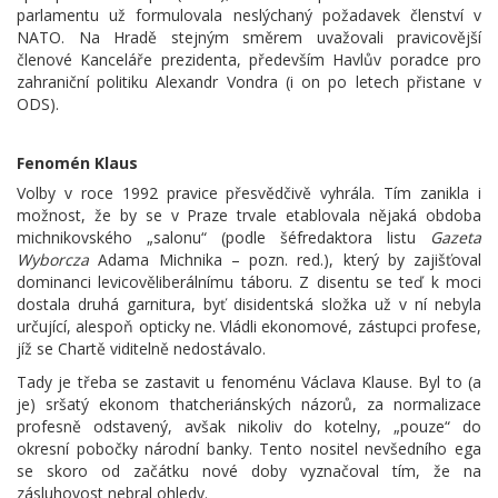
parlamentu už formulovala neslýchaný požadavek členství v
NATO. Na Hradě stejným směrem uvažovali pravicovější
členové Kanceláře prezidenta, především Havlův poradce pro
zahraniční politiku Alexandr Vondra (i on po letech přistane v
ODS).
Fenomén Klaus
Volby v roce 1992 pravice přesvědčivě vyhrála. Tím zanikla i
možnost, že by se v Praze trvale etablovala nějaká obdoba
michnikovského „salonu“ (podle šéfredaktora listu
Gazeta
Wyborcza
Adama Michnika – pozn. red.), který by zajišťoval
dominanci levicověliberálnímu táboru. Z disentu se teď k moci
dostala druhá garnitura, byť disidentská složka už v ní nebyla
určující, alespoň opticky ne. Vládli ekonomové, zástupci profese,
jíž se Chartě viditelně nedostávalo.
Tady je třeba se zastavit u fenoménu Václava Klause. Byl to (a
je) sršatý ekonom thatcheriánských názorů, za normalizace
profesně odstavený, avšak nikoliv do kotelny, „pouze“ do
okresní pobočky národní banky. Tento nositel nevšedního ega
se skoro od začátku nové doby vyznačoval tím, že na
zásluhovost nebral ohledy.