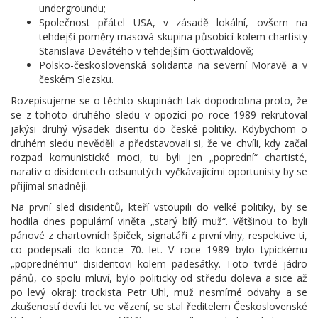
undergroundu;
Společnost přátel USA, v zásadě lokální, ovšem na
tehdejší poměry masová skupina působící kolem chartisty
Stanislava Devátého v tehdejším Gottwaldově;
Polsko-československá solidarita na severní Moravě a v
českém Slezsku.
Rozepisujeme se o těchto skupinách tak dopodrobna proto, že
se z tohoto druhého sledu v opozici po roce 1989 rekrutoval
jakýsi druhý výsadek disentu do české politiky. Kdybychom o
druhém sledu nevěděli a představovali si, že ve chvíli, kdy začal
rozpad komunistické moci, tu byli jen „poprední“ chartisté,
narativ o disidentech odsunutých vyčkávajícími oportunisty by se
přijímal snadněji.
Na první sled disidentů, kteří vstoupili do velké politiky, by se
hodila dnes populární viněta „starý bílý muž“. Většinou to byli
pánové z chartovních špiček, signatáři z první vlny, respektive ti,
co podepsali do konce 70. let. V roce 1989 bylo typickému
„poprednému“ disidentovi kolem padesátky. Toto tvrdé jádro
pánů, co spolu mluví, bylo politicky od středu doleva a sice až
po levý okraj: trockista Petr Uhl, muž nesmírné odvahy a se
zkušeností devíti let ve vězení, se stal ředitelem Československé