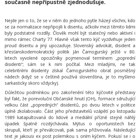
současně nepřípustně zjednodušuje.
Nejde jen o to, že se v něm do jednoho pytle házejí všichni, kdo
se za normalizace nepřipojili k disentu, ačkoliv mezi těmito lidmi
byly podstatné rozdíly. Člověk mohl být statečný nebo aktivní i
mimo rámec Charty 77. Hlavně však tento kýč vyzdvihuje jeden
proud disentu a jiný upozaďuje. Slovenský advokát, disident a
křesťanskodemokratický politik Ján Čarnogurský ještě v 80.
letech vyvolené opozičníky pojmenoval termínem „poprední
disidenti“; sám se k nim počítal. Mezi mladými, ne tak
celebritními disidenty získal Čarnogurského obrat posměšný
nádech (když se v češtině používá slovenština, je to myšleno
sarkasticky skoro vždycky).
Důležitou podmínkou pro zakořenění této kýčovité představy
byl fakt, že porevoluční Občanské hnutí (OH), formace sdružující
velkou část „popredných“ disidentů, po dvou letech v politice
úplně zkolabovalo. Část jeho představitelů vzápětí po listopadu
1989 katapultovaná do lidové a mediální přízně stejně náhlý
úpadek špatně rozdýchávala. Mýtus o oportunistech bez
skrupulí, kteří je převálcovali, pak sama přiživovala. Následující
text je jakousi ex post polemikou s oním kýčem. Pokusí se i o