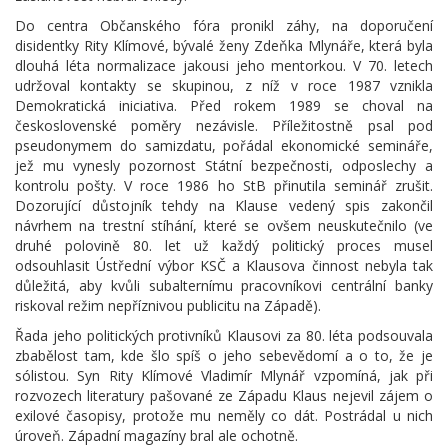
Do centra Občanského fóra pronikl záhy, na doporučení
disidentky Rity Klímové, bývalé ženy Zdeňka Mlynáře, která byla
dlouhá léta normalizace jakousi jeho mentorkou. V 70. letech
udržoval kontakty se skupinou, z níž v roce 1987 vznikla
Demokratická iniciativa. Před rokem 1989 se choval na
československé poměry nezávisle. Příležitostně psal pod
pseudonymem do samizdatu, pořádal ekonomické semináře,
jež mu vynesly pozornost Státní bezpečnosti, odposlechy a
kontrolu pošty. V roce 1986 ho StB přinutila seminář zrušit.
Dozorující důstojník tehdy na Klause vedený spis zakončil
návrhem na trestní stíhání, které se ovšem neuskutečnilo (ve
druhé polovině 80. let už každý politický proces musel
odsouhlasit Ústřední výbor KSČ a Klausova činnost nebyla tak
důležitá, aby kvůli subalternímu pracovníkovi centrální banky
riskoval režim nepříznivou publicitu na Západě).
Řada jeho politických protivníků Klausovi za 80. léta podsouvala
zbabělost tam, kde šlo spíš o jeho sebevědomí a o to, že je
sólistou. Syn Rity Klímové Vladimír Mlynář vzpomíná, jak při
rozvozech literatury pašované ze Západu Klaus nejevil zájem o
exilové časopisy, protože mu neměly co dát. Postrádal u nich
úroveň. Západní magazíny bral ale ochotně.