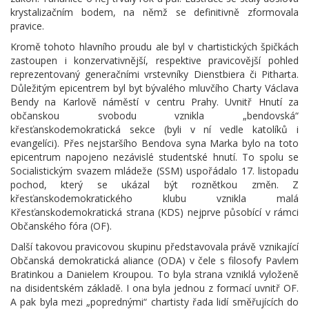
krystalizačním bodem, na němž se definitivně zformovala
pravice.
Kromě tohoto hlavního proudu ale byl v chartistických špičkách
zastoupen i konzervativnější, respektive pravicovější pohled
reprezentovaný generačními vrstevníky Dienstbiera či Pitharta.
Důležitým epicentrem byl byt bývalého mluvčího Charty Václava
Bendy na Karlově náměstí v centru Prahy. Uvnitř Hnutí za
občanskou svobodu vznikla „bendovská“
křesťanskodemokratická sekce (byli v ní vedle katolíků i
evangelíci). Přes nejstaršího Bendova syna Marka bylo na toto
epicentrum napojeno nezávislé studentské hnutí. To spolu se
Socialistickým svazem mládeže (SSM) uspořádalo 17. listopadu
pochod, který se ukázal být roznětkou změn. Z
křesťanskodemokratického klubu vznikla malá
Křesťanskodemokratická strana (KDS) nejprve působící v rámci
Občanského fóra (OF).
Další takovou pravicovou skupinu představovala právě vznikající
Občanská demokratická aliance (ODA) v čele s filosofy Pavlem
Bratinkou a Danielem Kroupou. To byla strana vzniklá vyloženě
na disidentském základě. I ona byla jednou z formací uvnitř OF.
A pak byla mezi „poprednými“ chartisty řada lidí směřujících do