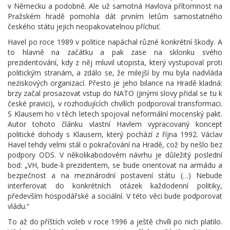
v Německu a podobně. Ale už samotná Havlova přítomnost na
Pražském hradě pomohla dát prvním letům samostatného
českého státu jejich neopakovatelnou příchuť.
Havel po roce 1989 v politice napáchal různé konkrétní škody. A
to hlavně na začátku a pak zase na sklonku svého
prezidentování, kdy z něj mluvil utopista, který vystupoval proti
politickým stranám, a zdálo se, že milejší by mu byla nadvláda
neziskových organizací. Přesto je jeho bilance na Hradě kladná:
brzy začal prosazovat vstup do NATO (jinými slovy přidal se tu k
české pravici), v rozhodujících chvílích podporoval transformaci.
S Klausem ho v těch letech spojoval neformální mocenský pakt.
Autor tohoto článku vlastní Havlem vypracovaný koncept
politické dohody s Klausem, který pochází z října 1992. Václav
Havel tehdy velmi stál o pokračování na Hradě, což by nešlo bez
podpory ODS. V několikabodovém návrhu je důležitý poslední
bod: „VH, bude-li prezidentem, se bude orientovat na armádu a
bezpečnost a na mezinárodní postavení státu (…) Nebude
interferovat do konkrétních otázek každodenní politiky,
především hospodářské a sociální. V této věci bude podporovat
vládu.“
To až do příštích voleb v roce 1996 a ještě chvíli po nich platilo.