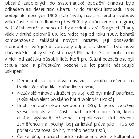
Občanů zapojených do systematické opoziční činnosti bylo
odhadem asi deset tisíc. Chartu 77 do začátku listopadu 1989
podepsalo necelých 1900 statečných, navíc na prahu svobody
velká část z nich (odhadem přes 300) byla přirozeně v emigraci,
další část zemřela nebo už byla velmi stará. Stagnaci Charty
však v druhé polovině 80. let, viditelněji od roku 1987, bohatě
kompenzovalo zakládání nových iniciativ. Její dosavadní
monopol na veřejně deklarovaný odpor tak skončil. Tyto nové
občanské iniciativy sice často rozjížděli chartisté, ale spolu s nimi
v nich od začátku působili lidé, kteří pro Státní bezpečnost byli
tabula rasa. K přírůstkům pozdně 80. let patřila následující
uskupení:
Demokratická iniciativa navazující zhruba řečeno na
tradice českého klasického liberalismu;
Nezávislé mírové sdružení (NMS), což byli mladí pacifisté,
jakýsi ekvivalent polského hnutí Wolność i Pokój;
Hnutí za občanskou svobodu (HOS), k jehož založení
vzešel impuls z té části chartistického prostředí, která
chtěla výslovně překonat nepolitickou fázi disentu
zaměřenou na „pouhý“ boj za lidská práva (ale i HOS od
počátku vtahoval do hry mnoho nechartistů);
České děti, monarchistické uskupení vzešlé z kulturního