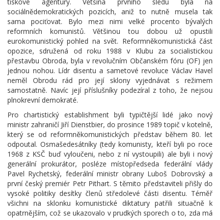
tiskové agentury. Většina prvního sledu byla na
sociálnědemokratických pozicích, aniž to nutně musela tak
sama pociťovat. Bylo mezi nimi velké procento bývalých
reformních komunistů. Většinou tou dobou už opustili
eurokomunistický pohled na svět. Reformněkomunistická část
opozice, sdružená od roku 1988 v Klubu za socialistickou
přestavbu Obroda, byla v revolučním Občanském fóru (OF) jen
jednou nohou. Lídr disentu a sametové revoluce Václav Havel
neměl Obrodu rád pro její sklony vyjednávat s režimem
samostatně. Navíc její příslušníky podezíral z toho, že nejsou
plnokrevní demokraté.
Pro chartistický establishment byli typičtější lidé jako nový
ministr zahraničí Jiří Dienstbier, do prosince 1989 topič v kotelně,
který se od reformněkomunistických představ během 80. let
odpoutal. Osmašedesátníky (tedy komunisty, kteří byli po roce
1968 z KSČ buď vyloučeni, nebo z ní vystoupili) ale byli i nový
generální prokurátor, posléze místopředseda federální vlády
Pavel Rychetský, federální ministr obrany Luboš Dobrovský a
první český premiér Petr Pithart. S těmito představiteli přišly do
vysoké politiky desítky členů středolevé části disentu. Téměř
všichni na sklonku komunistické diktatury patřili situačně k
opatrnějším, což se ukazovalo v prudkých sporech o to, zda má