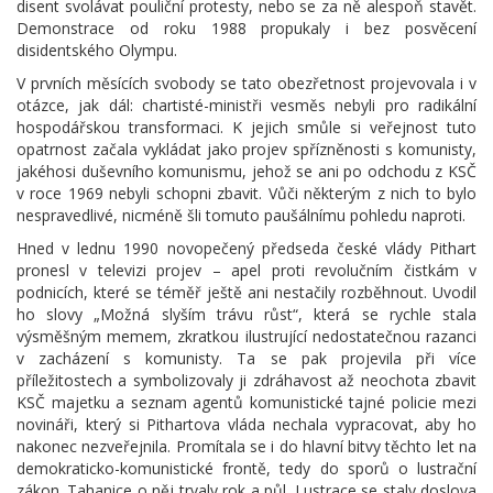
disent svolávat pouliční protesty, nebo se za ně alespoň stavět.
Demonstrace od roku 1988 propukaly i bez posvěcení
disidentského Olympu.
V prvních měsících svobody se tato obezřetnost projevovala i v
otázce, jak dál: chartisté-ministři vesměs nebyli pro radikální
hospodářskou transformaci. K jejich smůle si veřejnost tuto
opatrnost začala vykládat jako projev spřízněnosti s komunisty,
jakéhosi duševního komunismu, jehož se ani po odchodu z KSČ
v roce 1969 nebyli schopni zbavit. Vůči některým z nich to bylo
nespravedlivé, nicméně šli tomuto paušálnímu pohledu naproti.
Hned v lednu 1990 novopečený předseda české vlády Pithart
pronesl v televizi projev – apel proti revolučním čistkám v
podnicích, které se téměř ještě ani nestačily rozběhnout. Uvodil
ho slovy „Možná slyším trávu růst“, která se rychle stala
výsměšným memem, zkratkou ilustrující nedostatečnou razanci
v zacházení s komunisty. Ta se pak projevila při více
příležitostech a symbolizovaly ji zdráhavost až neochota zbavit
KSČ majetku a seznam agentů komunistické tajné policie mezi
novináři, který si Pithartova vláda nechala vypracovat, aby ho
nakonec nezveřejnila. Promítala se i do hlavní bitvy těchto let na
demokraticko-komunistické frontě, tedy do sporů o lustrační
zákon. Tahanice o něj trvaly rok a půl. Lustrace se staly doslova