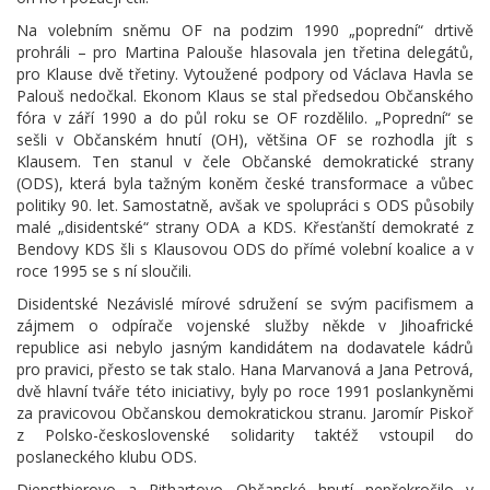
Na volebním sněmu OF na podzim 1990 „poprední“ drtivě
prohráli – pro Martina Palouše hlasovala jen třetina delegátů,
pro Klause dvě třetiny. Vytoužené podpory od Václava Havla se
Palouš nedočkal. Ekonom Klaus se stal předsedou Občanského
fóra v září 1990 a do půl roku se OF rozdělilo. „Poprední“ se
sešli v Občanském hnutí (OH), většina OF se rozhodla jít s
Klausem. Ten stanul v čele Občanské demokratické strany
(ODS), která byla tažným koněm české transformace a vůbec
politiky 90. let. Samostatně, avšak ve spolupráci s ODS působily
malé „disidentské“ strany ODA a KDS. Křesťanští demokraté z
Bendovy KDS šli s Klausovou ODS do přímé volební koalice a v
roce 1995 se s ní sloučili.
Disidentské Nezávislé mírové sdružení se svým pacifismem a
zájmem o odpírače vojenské služby někde v Jihoafrické
republice asi nebylo jasným kandidátem na dodavatele kádrů
pro pravici, přesto se tak stalo. Hana Marvanová a Jana Petrová,
dvě hlavní tváře této iniciativy, byly po roce 1991 poslankyněmi
za pravicovou Občanskou demokratickou stranu. Jaromír Piskoř
z Polsko-československé solidarity taktéž vstoupil do
poslaneckého klubu ODS.
Dienstbierovo a Pithartovo Občanské hnutí nepřekročilo v