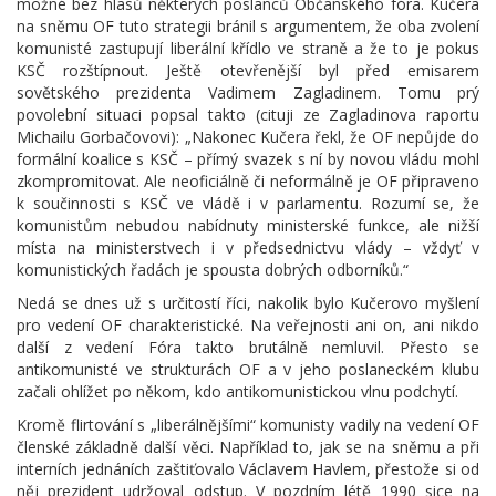
možné bez hlasů některých poslanců Občanského fóra. Kučera
na sněmu OF tuto strategii bránil s argumentem, že oba zvolení
komunisté zastupují liberální křídlo ve straně a že to je pokus
KSČ rozštípnout. Ještě otevřenější byl před emisarem
sovětského prezidenta Vadimem Zagladinem. Tomu prý
povolební situaci popsal takto (cituji ze Zagladinova raportu
Michailu Gorbačovovi): „Nakonec Kučera řekl, že OF nepůjde do
formální koalice s KSČ – přímý svazek s ní by novou vládu mohl
zkompromitovat. Ale neoficiálně či neformálně je OF připraveno
k součinnosti s KSČ ve vládě i v parlamentu. Rozumí se, že
komunistům nebudou nabídnuty ministerské funkce, ale nižší
místa na ministerstvech i v předsednictvu vlády – vždyť v
komunistických řadách je spousta dobrých odborníků.“
Nedá se dnes už s určitostí říci, nakolik bylo Kučerovo myšlení
pro vedení OF charakteristické. Na veřejnosti ani on, ani nikdo
další z vedení Fóra takto brutálně nemluvil. Přesto se
antikomunisté ve strukturách OF a v jeho poslaneckém klubu
začali ohlížet po někom, kdo antikomunistickou vlnu podchytí.
Kromě flirtování s „liberálnějšími“ komunisty vadily na vedení OF
členské základně další věci. Například to, jak se na sněmu a při
interních jednáních zaštiťovalo Václavem Havlem, přestože si od
něj prezident udržoval odstup. V pozdním létě 1990 sice na