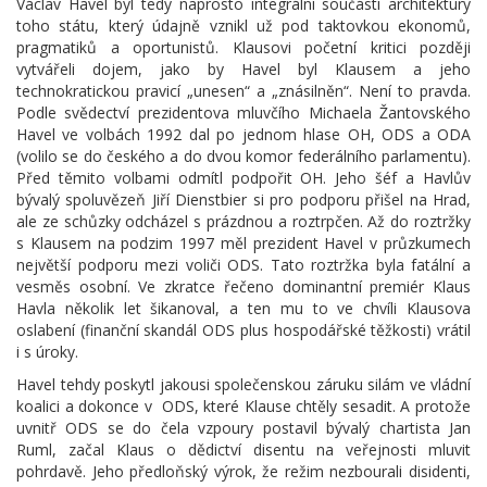
Václav Havel byl tedy naprosto integrální součástí architektury
toho státu, který údajně vznikl už pod taktovkou ekonomů,
pragmatiků a oportunistů. Klausovi početní kritici později
vytvářeli dojem, jako by Havel byl Klausem a jeho
technokratickou pravicí „unesen“ a „znásilněn“. Není to pravda.
Podle svědectví prezidentova mluvčího Michaela Žantovského
Havel ve volbách 1992 dal po jednom hlase OH, ODS a ODA
(volilo se do českého a do dvou komor federálního parlamentu).
Před těmito volbami odmítl podpořit OH. Jeho šéf a Havlův
bývalý spoluvězeň Jiří Dienstbier si pro podporu přišel na Hrad,
ale ze schůzky odcházel s prázdnou a roztrpčen. Až do roztržky
s Klausem na podzim 1997 měl prezident Havel v průzkumech
největší podporu mezi voliči ODS. Tato roztržka byla fatální a
vesměs osobní. Ve zkratce řečeno dominantní premiér Klaus
Havla několik let šikanoval, a ten mu to ve chvíli Klausova
oslabení (finanční skandál ODS plus hospodářské těžkosti) vrátil
i s úroky.
Havel tehdy poskytl jakousi společenskou záruku silám ve vládní
koalici a dokonce v ODS, které Klause chtěly sesadit. A protože
uvnitř ODS se do čela vzpoury postavil bývalý chartista Jan
Ruml, začal Klaus o dědictví disentu na veřejnosti mluvit
pohrdavě. Jeho předloňský výrok, že režim nezbourali disidenti,