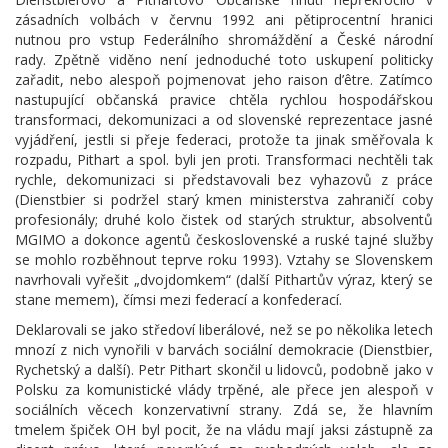
zásadních volbách v červnu 1992 ani pětiprocentní hranici
nutnou pro vstup Federálního shromáždění a České národní
rady. Zpětně viděno není jednoduché toto uskupení politicky
zařadit, nebo alespoň pojmenovat jeho raison d’être. Zatímco
nastupující občanská pravice chtěla rychlou hospodářskou
transformaci, dekomunizaci a od slovenské reprezentace jasné
vyjádření, jestli si přeje federaci, protože ta jinak směřovala k
rozpadu, Pithart a spol. byli jen proti. Transformaci nechtěli tak
rychle, dekomunizaci si představovali bez vyhazovů z práce
(Dienstbier si podržel starý kmen ministerstva zahraničí coby
profesionály; druhé kolo čistek od starých struktur, absolventů
MGIMO a dokonce agentů československé a ruské tajné služby
se mohlo rozběhnout teprve roku 1993). Vztahy se Slovenskem
navrhovali vyřešit „dvojdomkem“ (další Pithartův výraz, který se
stane memem), čímsi mezi federací a konfederací.
Deklarovali se jako středoví liberálové, než se po několika letech
mnozí z nich vynořili v barvách sociální demokracie (Dienstbier,
Rychetský a další). Petr Pithart skončil u lidovců, podobně jako v
Polsku za komunistické vlády trpěné, ale přece jen alespoň v
sociálních věcech konzervativní strany. Zdá se, že hlavním
tmelem špiček OH byl pocit, že na vládu mají jaksi zástupně za