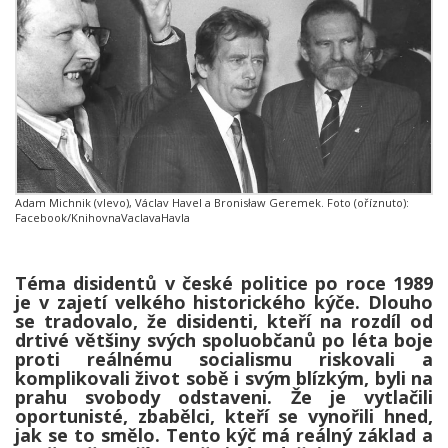
Adam Michnik (vlevo), Václav Havel a Bronisław Geremek. Foto (oříznuto):
Facebook/KnihovnaVaclavaHavla
Téma disidentů v české politice po roce 1989
je v zajetí velkého historického kýče. Dlouho
se tradovalo, že disidenti, kteří na rozdíl od
drtivé většiny svých spoluobčanů po léta boje
proti reálnému socialismu riskovali a
komplikovali život sobě i svým blízkým, byli na
prahu svobody odstaveni. Že je vytlačili
oportunisté, zbabělci, kteří se vynořili hned,
jak se to smělo. Tento kýč má reálný základ a