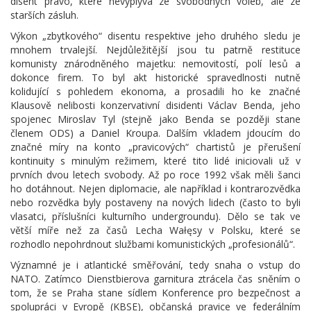
disent právo, které nevyplývá ze svobodných voleb, ale ze
starších zásluh.
Výkon „zbytkového“ disentu respektive jeho druhého sledu je
mnohem trvalejší. Nejdůležitější jsou tu patrně restituce
komunisty znárodněného majetku: nemovitostí, polí lesů a
dokonce firem. To byl akt historické spravedlnosti nutně
kolidující s pohledem ekonoma, a prosadili ho ke značné
Klausově nelibosti konzervativní disidenti Václav Benda, jeho
spojenec Miroslav Tyl (stejně jako Benda se později stane
členem ODS) a Daniel Kroupa. Dalším vkladem jdoucím do
značné míry na konto „pravicových“ chartistů je přerušení
kontinuity s minulým režimem, které tito lidé iniciovali už v
prvních dvou letech svobody. Až po roce 1992 však měli šanci
ho dotáhnout. Nejen diplomacie, ale například i kontrarozvědka
nebo rozvědka byly postaveny na nových lidech (často to byli
vlasatci, příslušníci kulturního undergroundu). Dělo se tak ve
větší míře než za časů Lecha Wałęsy v Polsku, které se
rozhodlo nepohrdnout službami komunistických „profesionálů“.
Významné je i atlantické směřování, tedy snaha o vstup do
NATO. Zatímco Dienstbierova garnitura ztrácela čas sněním o
tom, že se Praha stane sídlem Konference pro bezpečnost a
spolupráci v Evropě (KBSE), občanská pravice ve federálním