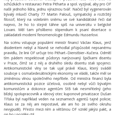
schůzkách v restauraci Petra Pitharta a spol. vyzýval, aby pro OF
našli jednoho lídra, jednu výraznou tvář. Načež byl vygenerován
bývalý mluvčí Charty 77 Martin Palouš, sympatický a roztržitý
filosof, který na volebním sněmu ve své kandidátské řeči dal
najevo, že ho to stejně táhne spíš na univerzitu v belgické
Lovani. Měl tam přislíbeno stipendium k psaní disertace o
zakladateli moderní fenomenologie Edmundu Husserlovi.
Na scénu vstupuje populární ministr financí Václav Klaus, jenž
disidentem nebyl a hlavně se nehodlal přizpůsobit nepsanému
pravidlu, že linii OF určuje trio Pithart–Dienstbier–Kučera. Odmítl
tím pádem respektovat půdorys narýsovaný špičkami disentu
v Praze, čímž se z něj a druhého sledu disentu stali spojenci.
Antikomunistické vlny se tak ujal právě Klaus, který sváděl
souboje s osmašedesátnickými ekonomy ve vládě, takže měl se
zmíněnou vlnou společného nepřítele. Od ministra financí byla
antikomunistická pozice účelová, osobně nebyl vůči bývalým
komunistům a dokonce agentům StB tak nesmiřitelný (jeho
blízký spolupracovník a ideový otec kuponové privatizace Dušan
Tříska byl například veden na seznamech agentů tajné policie;
Klaus se za něj ani nepostavil, ale ani ho ze svého okruhu
nevypudil). Přesto mezi ním a většinou OF vznikl jakýsi pakt, a
on ho i později ctil.