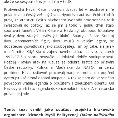
ale že se sesypal sám, je jedním v řadě.
Protivenství Havel–Klaus dlouhých dvacet let v nezdravé míře
polarizovalo český veřejný život. Hypotéza autora těchto řádků
praví, že ateističtí Češi s příchodem svobody emocionálně tolik
investovali do politiky, až se jim z toho v jednu chvíli stalo
sportovní fandění. Vztah Klause a Havla byl obdobou fotbalové
rivality dvou starých pražských klubů, Sparty a Slavie. Souboj
dvou dominantních figur, dvou mužů s velkým egem, se
dodatečně vysvětloval i jako souboj idejí. Tím byl také, ale jen v
menší míře. Když šlo o zájmy nového státu – a v to v letech
1992–97 šlo skoro neustále – dokázali dobře spolupracovat.
Později (Havlův atak na Klause se odehrál krátce po přizvání
České republiky, Polska a Maďarska do NATO, na čemž
prezident Havel usilovně pracoval) naopak mohla do popředí
vystoupit vzájemná osobní antipatie. A tak se nám do veřejného
povědomí vrátila legenda o použitém a zneužitém disentu. Od
Havlovy smrti tato legenda dokonce nabírá na síle. Ale historická
pravda je jinde.
Tento text vznikl jako součást projektu krakovské
organizace Ośrodek Myśli Politycznej
Odkaz politického