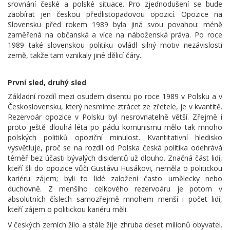
srovnání české a polské situace. Pro zjednodušení se bude
zaobírat jen českou předlistopadovou opozicí. Opozice na
Slovensku před rokem 1989 byla jiná svou povahou: méně
zaměřená na občanská a více na náboženská práva. Po roce
1989 také slovenskou politiku ovládl silný motiv nezávislosti
země, takže tam vznikaly jiné dělicí čáry.
První sled, druhý sled
Základní rozdíl mezi osudem disentu po roce 1989 v Polsku a v
Československu, který nesmíme ztrácet ze zřetele, je v kvantitě.
Rezervoár opozice v Polsku byl nesrovnatelně větší. Zřejmě i
proto ještě dlouhá léta po pádu komunismu mělo tak mnoho
polských politiků opoziční minulost. Kvantitativní hledisko
vysvětluje, proč se na rozdíl od Polska česká politika odehrává
téměř bez účasti bývalých disidentů už dlouho. Značná část lidí,
kteří šli do opozice vůči Gustávu Husákovi, neměla o politickou
kariéru zájem; byli to lidé založení často umělecky nebo
duchovně. Z menšího celkového rezervoáru je potom v
absolutních číslech samozřejmě mnohem menší i počet lidí,
kteří zájem o politickou kariéru měli.
V českých zemích žilo a stále žije zhruba deset milionů obyvatel.