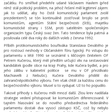
začátku. Po smířlivé předehře udané Václavem Havlem (před
nímž stál politický problém, na jehož řešení měl legitimní zájem:
jak to udělat, aby ho čistě komunistický parlament zvolil
prezidentem?) se tón kontinuálně zostřoval: brojilo se proti
komunistům, agentům Státní bezpečnosti (StB), majetku
komunistické strany i SSM, proti satelitním společenským
organizacím typu Český svaz žen. Tato tendence byla patrná a
posilovala celé dva roky do dalších voleb z června 1992.
Příběh protikomunistického bouřliváka Stanislava Devátého je
pro rostoucí neshody v Občanském fóru typický. Po vstupu do
parlamentu v létě 1990 se seznámil s klíčovým činitelem OF
Petrem Kučerou, který měl předtím určující vliv na sestavování
kandidátek (podle obce na kraji Prahy, kde Kučera bydlel, a pro
jeho zálibu v kabinetní politice se mu v OF přezdívalo
Machiavelli z Nebušic). Kučera Devátého přidělil do
zahraničněpolitického výboru. Ten však chtěl za každou cenu do
bezpečnostního výboru. Musel si to vydupat. Už to ho popudilo.
Takové příhody s Kučerou měli mnozí další. Zlou krev nadělala
strategie vedení přistupovat ke komunistům diferencovaně. V
tajném hlasování se do nového předsednictva federálního
parlamentu dostali dva vysocí zástupci KSČ, což by nebylo