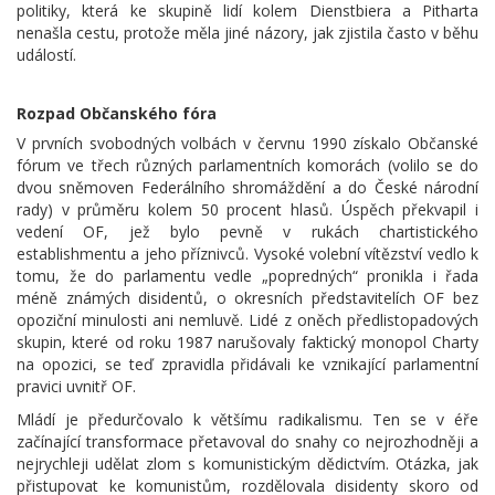
politiky, která ke skupině lidí kolem Dienstbiera a Pitharta
nenašla cestu, protože měla jiné názory, jak zjistila často v běhu
událostí.
Rozpad Občanského fóra
V prvních svobodných volbách v červnu 1990 získalo Občanské
fórum ve třech různých parlamentních komorách (volilo se do
dvou sněmoven Federálního shromáždění a do České národní
rady) v průměru kolem 50 procent hlasů. Úspěch překvapil i
vedení OF, jež bylo pevně v rukách chartistického
establishmentu a jeho příznivců. Vysoké volební vítězství vedlo k
tomu, že do parlamentu vedle „popredných“ pronikla i řada
méně známých disidentů, o okresních představitelích OF bez
opoziční minulosti ani nemluvě. Lidé z oněch předlistopadových
skupin, které od roku 1987 narušovaly faktický monopol Charty
na opozici, se teď zpravidla přidávali ke vznikající parlamentní
pravici uvnitř OF.
Mládí je předurčovalo k většímu radikalismu. Ten se v éře
začínající transformace přetavoval do snahy co nejrozhodněji a
nejrychleji udělat zlom s komunistickým dědictvím. Otázka, jak
přistupovat ke komunistům, rozdělovala disidenty skoro od