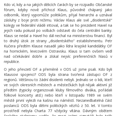
Kdo ví, kdy a na jakých dělicích čarách by se rozpadlo Občanské
fórum, kdyby nově příchozí Klaus, původně chápaný jako
odborník, který vypomůže politikům, přijal hierarchii a uznával
zásluhy z boje proti režimu. Václav Klaus ale své „disidentské“
kolegy ve federální vládě iritoval, a tak se ho prezident Havel na
jejich radu pokusil po volbách odstavit do čela centrální banky.
Klaus se nedal a Havel ho dál nechal na ministerstvu financí. Byl
to druhý útok ze strany „disidentského“ establishmentu. Petr
Kučera předtím Klause nasadil jako lídra krajské kandidátky OF
na hornickém, levicovém Ostravsku. Klaus si tam ovšem vedl
nad očekávání dobře a získal nejvíc preferenčních hlasů v
republice.
O jeho převzetí OF a přeměně v ODS už jsme psali. Kdo byli
Klausovi spojenci? ODS byla strana tvořená zástupci OF z
regionů. Většinou to žádní disidenti nebyli. Jednalo se o lidi, kteří
ve svých okresních městech a městečkách byli nějak aktivní již
předtím (typicky organizovali kluby filmového diváka, pořádali
folkové koncerty atd.) nebo kteří v listopadu 1989 ve svém
městě první vylezli na kašnu na náměstí. Nezanedbatelná část
poslanců ODS byla dětmi politických vězňů z 50. let. V tomto
prostředí nebyla Charta 77 vždycky vítána. Dávným obětem
českého stalinismu vadilo, že mezi jejími signatáři bylo tolik