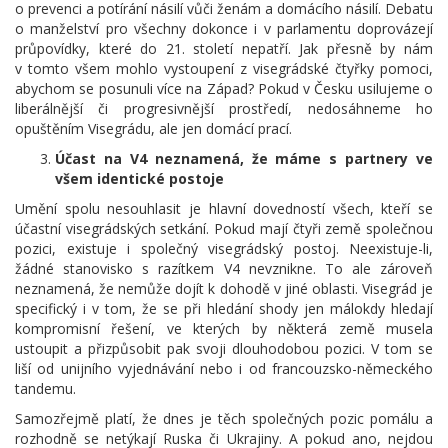
o prevenci a potírání násilí vůči ženám a domácího násilí. Debatu
o manželství pro všechny dokonce i v parlamentu doprovázejí
průpovídky, které do 21. století nepatří. Jak přesně by nám
v tomto všem mohlo vystoupení z visegrádské čtyřky pomoci,
abychom se posunuli více na Západ? Pokud v Česku usilujeme o
liberálnější či progresivnější prostředí, nedosáhneme ho
opuštěním Visegrádu, ale jen domácí prací.
Účast na V4 neznamená, že máme s partnery ve
všem identické postoje
Umění spolu nesouhlasit je hlavní dovedností všech, kteří se
účastní visegrádských setkání. Pokud mají čtyři země společnou
pozici, existuje i společný visegrádský postoj. Neexistuje-li,
žádné stanovisko s razítkem V4 nevznikne. To ale zároveň
neznamená, že nemůže dojít k dohodě v jiné oblasti. Visegrád je
specifický i v tom, že se při hledání shody jen málokdy hledají
kompromisní řešení, ve kterých by některá země musela
ustoupit a přizpůsobit pak svoji dlouhodobou pozici. V tom se
liší od unijního vyjednávání nebo i od francouzsko-německého
tandemu.
Samozřejmě platí, že dnes je těch společných pozic pomálu a
rozhodně se netýkají Ruska či Ukrajiny. A pokud ano, nejdou