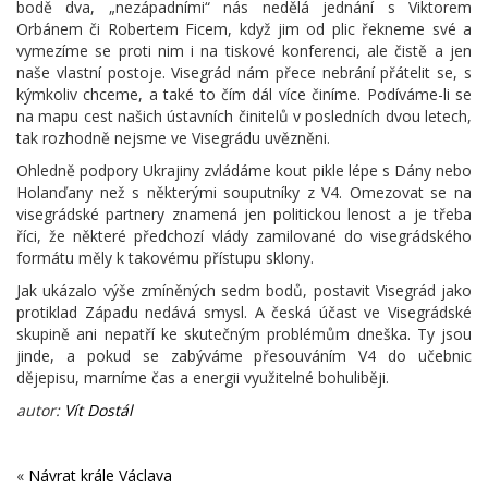
bodě dva, „nezápadními“ nás nedělá jednání s Viktorem
Orbánem či Robertem Ficem, když jim od plic řekneme své a
vymezíme se proti nim i na tiskové konferenci, ale čistě a jen
naše vlastní postoje. Visegrád nám přece nebrání přátelit se, s
kýmkoliv chceme, a také to čím dál více činíme. Podíváme-li se
na mapu cest našich ústavních činitelů v posledních dvou letech,
tak rozhodně nejsme ve Visegrádu uvězněni.
Ohledně podpory Ukrajiny zvládáme kout pikle lépe s Dány nebo
Holanďany než s některými souputníky z V4. Omezovat se na
visegrádské partnery znamená jen politickou lenost a je třeba
říci, že některé předchozí vlády zamilované do visegrádského
formátu měly k takovému přístupu sklony.
Jak ukázalo výše zmíněných sedm bodů, postavit Visegrád jako
protiklad Západu nedává smysl. A česká účast ve Visegrádské
skupině ani nepatří ke skutečným problémům dneška. Ty jsou
jinde, a pokud se zabýváme přesouváním V4 do učebnic
dějepisu, marníme čas a energii využitelné bohuliběji.
autor:
Vít Dostál
«
Návrat krále Václava