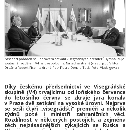
Zasedací pořádek na únorovém setkání visegrádských premiérů symbolizuje
současné rozdělení V4 na dvě poloviny. Na jedné straně (vlevo) jsou Viktor
Orbán a Robert Fico, na druhé Petr Fiala a Donald Tusk. Foto: Vlada.gov.cz
Díky českému předsednictví ve Visegrádské
skupině (V4) trvajícímu od loňského července
do letošního června se zkraje jara konala
v Praze dvě setkání na vysoké úrovni. Nejprve
se sešli čtyři „visegrádští“ premiéři a několik
týdnů poté i ministři zahraničních věcí.
Rozdílnost v některých postojích, a zejména
těch nejzásadnějších týkajících se Ruska a