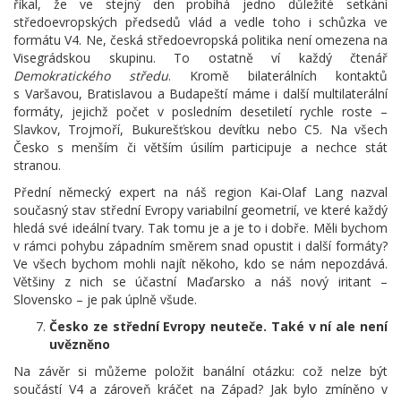
říkal, že ve stejný den probíhá jedno důležité setkání
středoevropských předsedů vlád a vedle toho i schůzka ve
formátu V4. Ne, česká středoevropská politika není omezena na
Visegrádskou skupinu. To ostatně ví každý čtenář
Demokratického středu
. Kromě bilaterálních kontaktů
s Varšavou, Bratislavou a Budapeští máme i další multilaterální
formáty, jejichž počet v posledním desetiletí rychle roste –
Slavkov, Trojmoří, Bukurešťskou devítku nebo C5. Na všech
Česko s menším či větším úsilím participuje a nechce stát
stranou.
Přední německý expert na náš region Kai-Olaf Lang nazval
současný stav střední Evropy variabilní geometrií, ve které každý
hledá své ideální tvary. Tak tomu je a je to i dobře. Měli bychom
v rámci pohybu západním směrem snad opustit i další formáty?
Ve všech bychom mohli najít někoho, kdo se nám nepozdává.
Většiny z nich se účastní Maďarsko a náš nový iritant –
Slovensko – je pak úplně všude.
Česko ze střední Evropy neuteče. Také v ní ale není
uvězněno
Na závěr si můžeme položit banální otázku: což nelze být
součástí V4 a zároveň kráčet na Západ? Jak bylo zmíněno v