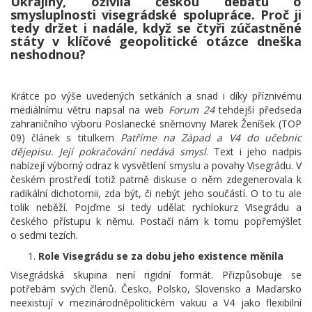
Ukrajiny, oživila českou debatu o
smysluplnosti visegrádské spolupráce. Proč ji
tedy držet i nadále, když se čtyři zúčastněné
státy v klíčové geopolitické otázce dneška
neshodnou?
Krátce po výše uvedených setkáních a snad i díky příznivému
mediálnímu větru napsal na web
Forum 24
tehdejší předseda
zahraničního výboru Poslanecké sněmovny Marek Ženíšek (TOP
09) článek s titulkem
Patříme na Západ a V4 do učebnic
dějepisu. Její pokračování nedává smysl
. Text i jeho nadpis
nabízejí výborný odraz k vysvětlení smyslu a povahy Visegrádu. V
českém prostředí totiž patrně diskuse o něm zdegenerovala k
radikální dichotomii, zda být, či nebýt jeho součástí. O to tu ale
tolik neběží. Pojďme si tedy udělat rychlokurz Visegrádu a
českého přístupu k němu. Postačí nám k tomu popřemýšlet
o sedmi tezích.
Role Visegrádu se za dobu jeho existence měnila
Visegrádská skupina není rigidní formát. Přizpůsobuje se
potřebám svých členů. Česko, Polsko, Slovensko a Maďarsko
neexistují v mezinárodněpolitickém vakuu a V4 jako flexibilní