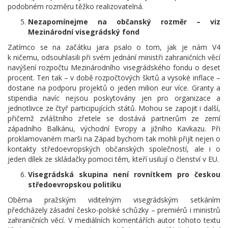
podobném rozměru těžko realizovatelná.
Nezapomínejme na občanský rozměr – viz
Mezinárodní visegrádský fond
Zatímco se na začátku jara psalo o tom, jak je nám V4
k ničemu, odsouhlasili při svém jednání ministři zahraničních věcí
navýšení rozpočtu Mezinárodního visegrádského fondu o deset
procent. Ten tak – v době rozpočtových škrtů a vysoké inflace –
dostane na podporu projektů o jeden milion eur více. Granty a
stipendia navíc nejsou poskytovány jen pro organizace a
jednotlivce ze čtyř participujících států. Mohou se zapojit i další,
přičemž zvláštního zřetele se dostává partnerům ze zemí
západního Balkánu, východní Evropy a jižního Kavkazu. Při
proklamovaném marši na Západ bychom tak mohli přijít nejen o
kontakty středoevropských občanských společností, ale i o
jeden dílek ze skládačky pomoci těm, kteří usilují o členství v EU.
Visegrádská skupina není rovnítkem pro českou
středoevropskou politiku
Oběma pražským viditelným visegrádským setkáním
předcházely zásadní česko-polské schůzky – premiérů i ministrů
zahraničních věcí. V mediálních komentářích autor tohoto textu