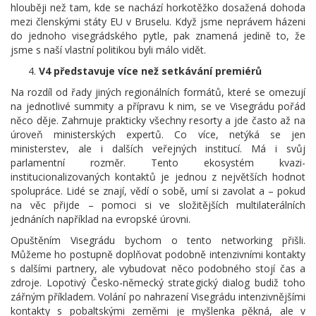
hlouběji než tam, kde se nachází horkotěžko dosažená dohoda
mezi členskými státy EU v Bruselu. Když jsme neprávem házeni
do jednoho visegrádského pytle, pak znamená jedině to, že
jsme s naší vlastní politikou byli málo vidět.
V4 představuje více než setkávání premiérů
Na rozdíl od řady jiných regionálních formátů, které se omezují
na jednotlivé summity a přípravu k nim, se ve Visegrádu pořád
něco děje. Zahrnuje prakticky všechny resorty a jde často až na
úroveň ministerských expertů. Co více, netýká se jen
ministerstev, ale i dalších veřejných institucí. Má i svůj
parlamentní rozměr. Tento ekosystém kvazi-
institucionalizovaných kontaktů je jednou z největších hodnot
spolupráce. Lidé se znají, vědí o sobě, umí si zavolat a – pokud
na věc přijde – pomoci si ve složitějších multilaterálních
jednáních například na evropské úrovni.
Opuštěním Visegrádu bychom o tento networking přišli.
Můžeme ho postupně doplňovat podobně intenzivními kontakty
s dalšími partnery, ale vybudovat něco podobného stojí čas a
zdroje. Lopotivý Česko-německý strategický dialog budiž toho
zářným příkladem. Volání po nahrazení Visegrádu intenzivnějšími
kontakty s pobaltskými zeměmi je myšlenka pěkná, ale v