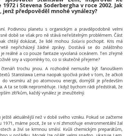
 1972 i Stevena Soderbergha v roce 2002. Jak
a, jenž předpověděl mnohé vynálezy?
první. Podivnou planetu s organickým a pravděpodobně velmi
časné době se však pro ně stává neřešitelným problémem. Část
pak chtějí dokázat, že lidé mohou
Solaris
pochopit. Kris má
anetě nepřicházejí žádné zprávy. Dostává se do zvláštního
co je reálné a co pouze fantazie vyvolaná oceánem. Ten zřejmě
 oživlé sny a vzpomínky to, co si skutečně přejeme?
 čtenáři trochu jinou. A rozhodně nemusíte být fanouškem
o textů Stanisława Lema naopak spočívá právě v tom, že ačkoli
tů do vesmíru až po atomovou energii, domýšlí je především
 A ta se tolik neproměňuje. I když bychom rádi předstírali, že
pším zítřkům, každý vynález je zneužitelný.
 ještě aktuálnější než v době svého vzniku. Pokud se začteme
u 1971, máme pocit, že se v ní zhmotňuje environmentální žal
městech a živí se krmnou směsí. Kvůli chemickým preparátům,
echno v pořádku. Mozek lze ošálit velmi snadno, ukazuje Lem.