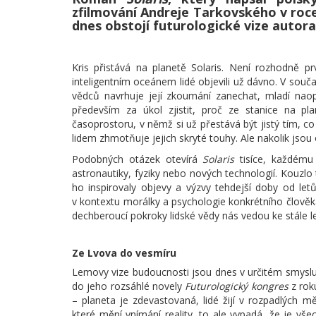
zfilmování Andreje Tarkovského v roce
dnes obstojí futurologické vize autor
Kris přistává na planetě Solaris. Není rozhodně 
inteligentním oceánem lidé objevili už dávno. V sou
vědců navrhuje její zkoumání zanechat, mladí nao
především za úkol zjistit, proč ze stanice na pl
časoprostoru, v němž si už přestává být jistý tím, 
lidem zhmotňuje jejich skryté touhy. Ale nakolik jsou
Podobných otázek otevírá
Solaris
tisíce, každému
astronautiky, fyziky nebo nových technologií. Kouzl
ho inspirovaly objevy a výzvy tehdejší doby od le
v kontextu morálky a psychologie konkrétního člověka.
dechberoucí pokroky lidské vědy nás vedou ke stále le
Ze Lvova do vesmíru
Lemovy vize budoucnosti jsou dnes v určitém smyslu
do jeho rozsáhlé novely
Futurologický kongres
z rok
– planeta je zdevastovaná, lidé žijí v rozpadlých 
které mění vnímání reality, to ale vypadá, že je vš