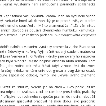
e, jejímž vyústěním není samoúčelná paranoidní spiklenecká
a! Zapřísahám vás! Spiknutí? Zrada? Plán na vyhubení všeho
chý! Nebuďte hned tak démonický! Je to prostě svět, ve kterém
se teď nemohu soustředit… Má to znamenat že…“ „Že vám nikdo
humánních důvodů se používá chemického humbuku, kamufláže,
ávno ztratila…“ (z českého překladu
Futurologického kongresu
bře naložit s vlastními vynálezy pramenila z jeho životopisu.
ině s židovskými kořeny. Výjimečně nadaný student maturoval
l Julea Vernea a H. G. Wellse – druhý jmenovaný ho inspiroval
šak idyla skončila. Město nejprve obsadila Rudá armáda. Lem
ínu. Jeho rodina pak měla štěstí. Když v roce 1941 do Lvova
ky falešným dokumentům uniknout ghettu a tragickému osudu
ktivně zapojil do odboje, mimo jiné ukrýval svého známého
rátit ke studiím, ovšem jen na chvíli – Lvov podle Jaltské
ina odjela do Krakova. Ocitli se tam bez prostředků, prakticky
ň přispíval do rodinného rozpočtu psaním do novin, neboť žili
ětoznámý spisovatel pracoval nějakou dobu jako porodník,
pokračoval v psaní. Zpočátku především publikoval povídky a