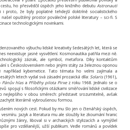
 cestu, ho přesvědčil úspěch jeho knižního debutu
Astronauti
 i proto, že byly poplatné tehdejší doktríně socialistického
iž našel opuštěný prostor poválečné polské literatury – sci-fi. S
cinace technologickými novinkami.
nzovaného výbuchu lidské kreativity šedesátých let, která se
es neexistuje jasné vysvětlení. Kosmonautika patřila mezi ně.
chnologický zázrak, ale symbol, metafora. Díky kontaktům
vnání s Československem nebo jinými státy za železnou oponou
 například kybernetice. Tato témata ho velmi zajímala a
esátých letech vydal svá zásadní prozaická díla:
Solaris
(1961),
o
Pánův hlas
a
Příběhy pilota Pirxe
z roku 1968. Jednalo se o
evů spojují s filosofickými otázkami směřování lidské civilizace
ho nejlepšího v obou směrech: představit srozumitelně, avšak
achytit literárně vybroušenou formou.
ušením nových cest. Pokud by mu šlo jen o čtenářský úspěch,
z vesmíru. Jazyk a literatura mu ale sloužily ke zkoumání hranic
ůznými žánry, liboval si v archaických stylizacích a vymýšlel
no spíše pro vzdělanější, užší publikum. Vedle románů a povídek