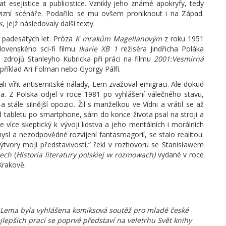
t esejistice a publicistice. Vznikly jeho známé apokryfy, tedy
evizní scénáře. Podařilo se mu ovšem proniknout i na Západ.
s
, jejž následovaly další texty.
 padesátých let. Próza
K mrakům Magellanovým
z roku 1951
ovenského sci-fi filmu
Ikarie XB 1
režiséra Jindřicha Poláka
 zdrojů Stanleyho Kubricka při práci na filmu
2001:Vesmírná
 například Ari Folman nebo György Pálfi.
li vířit antisemitské nálady, Lem zvažoval emigraci. Ale dokud
a. Z Polska odjel v roce 1981 po vyhlášení válečného stavu,
a stále silnější opozici. Žil s manželkou ve Vídni a vrátil se až
d tabletu po smartphone, sám do konce života psal na stroji a
e více skeptický k vývoji lidstva a jeho mentálních i morálních
ysl a nezodpovědné rozvíjení fantasmagorií, se stalo realitou.
výtvory mojí představivosti,“ řekl v rozhovoru se Stanisławem
rech
(
Historia literatury polskiej w rozmowach)
vydané v roce
Krakově.
wa Lema byla vyhlášena komiksová soutěž pro mladé české
jlepších prací se poprvé představí na veletrhu Svět knihy