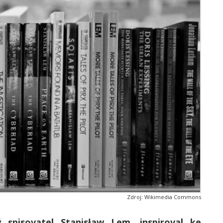
Zdroj: Wikimedia Commons
ý spisovatel Stanisław Lem, inspiroval ke