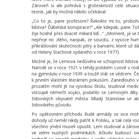
Zároveň si ale pohrává s groteskností celé situac
teorie, jak by možná někdo očekával:
„Co to je, pane profesore? Řekněte mi to, proboh
lidstva? Ďábelská konspirace?“ „Ale kdepak, pane Ti
žije hodně přes dvacet miliard lidí…“ „Moment, já 
nepřeje nic zlého, naopak, ze soucitu, z vysoce 
přikrášlování skutečnosti péry a barvami, které už d
od Heleny Stachové vydaného v roce 1977).
Možné je, že Lemova nedůvěra ve schopnost lidstva do
Narodil se v roce 1921 v tehdy polském Lvově v rod
na gymnáziu v roce 1939 a toužil stát se vědcem. Čet
k prvním vlastním literárním pokusům. Zanedlouho v
prozatím mohl jít na vysokou školu, studoval medic
vstoupili němečtí vojáci, podařilo se Lemovým dí
židovských obyvatel města. Mladý Stanisław se a
židovského původu.
Po opětovném příchodu Rudé armády se sice mohl v
dohody už neměl nikdy patřit k Polsku, a tak celá rod
všechno jmění museli opustit. Lem studoval a zárove
ve velmi nuzných podmínkách. Ačkoliv budoucí sv
rozhodl se opustit medicínu a vedle vědecké práce 