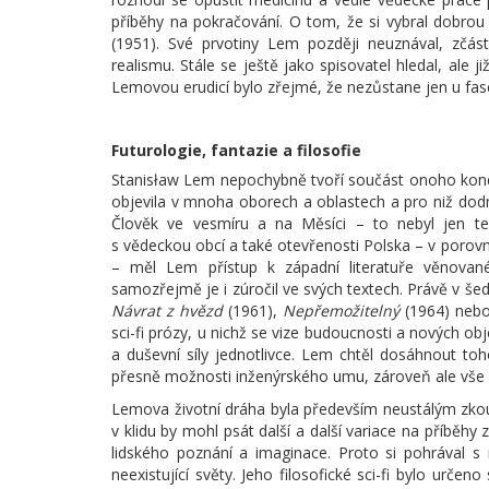
příběhy na pokračování. O tom, že si vybral dobrou
(1951). Své prvotiny Lem později neuznával, zčásti
realismu. Stále se ještě jako spisovatel hledal, ale j
Lemovou erudicí bylo zřejmé, že nezůstane jen u fas
Futurologie, fantazie a filosofie
Stanisław Lem nepochybně tvoří součást onoho konde
objevila v mnoha oborech a oblastech a pro niž dodn
Člověk ve vesmíru a na Měsíci – to nebyl jen te
s vědeckou obcí a také otevřenosti Polska – v poro
– měl Lem přístup k západní literatuře věnované
samozřejmě je i zúročil ve svých textech. Právě v šed
Návrat z hvězd
(1961),
Nepřemožitelný
(1964) neb
sci-fi prózy, u nichž se vize budoucnosti a nových obj
a duševní síly jednotlivce. Lem chtěl dosáhnout to
přesně možnosti inženýrského umu, zároveň ale vše z
Lemova životní dráha byla především neustálým zko
v klidu by mohl psát další a další variace na příběhy 
lidského poznání a imaginace. Proto si pohrával s r
neexistující světy. Jeho filosofické sci-fi bylo urče