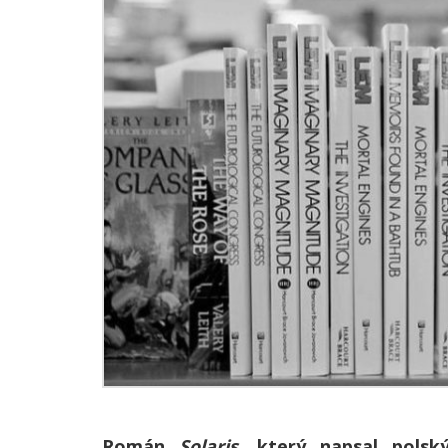
Román
Solaris
, který napsal polsk