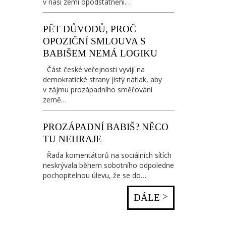
v naší zemi opodstatnění.…
PĚT DŮVODŮ, PROČ
OPOZIČNÍ SMLOUVA S
BABIŠEM NEMÁ LOGIKU
Část české veřejnosti vyvíjí na
demokratické strany jistý nátlak, aby
v zájmu prozápadního směřování
země…
PROZÁPADNÍ BABIŠ? NĚCO
TU NEHRAJE
Řada komentátorů na sociálních sítích
neskrývala během sobotního odpoledne
pochopitelnou úlevu, že se do…
>
DÁLE