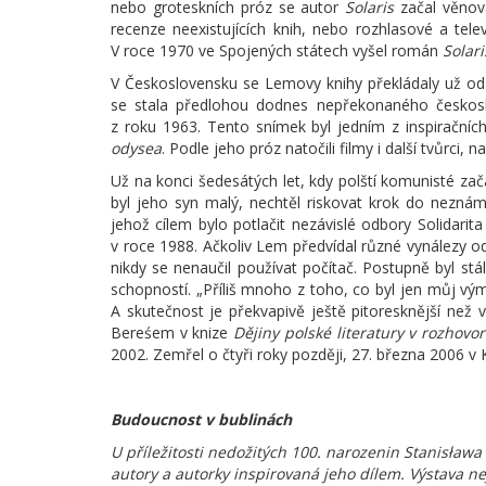
nebo groteskních próz se autor
Solaris
začal věnova
recenze neexistujících knih, nebo rozhlasové a tel
V roce 1970 ve Spojených státech vyšel román
Solari
V Československu se Lemovy knihy překládaly už od
se stala předlohou dodnes nepřekonaného českosl
z roku 1963. Tento snímek byl jedním z inspiračních
odysea
. Podle jeho próz natočili filmy i další tvůrci,
Už na konci šedesátých let, kdy polští komunisté zača
byl jeho syn malý, nechtěl riskovat krok do neznám
jehož cílem bylo potlačit nezávislé odbory Solidarita 
v roce 1988. Ačkoliv Lem předvídal různé vynálezy o
nikdy se nenaučil používat počítač. Postupně byl stál
schopností. „Příliš mnoho z toho, co byl jen můj vým
A skutečnost je překvapivě ještě pitoresknější než 
Bereśem v knize
Dějiny polské literatury v rozhovo
2002. Zemřel o čtyři roky později, 27. března 2006 v 
Budoucnost v bublinách
U příležitosti nedožitých 100. narozenin Stanisła
autory a autorky inspirovaná jeho dílem. Výstava ne